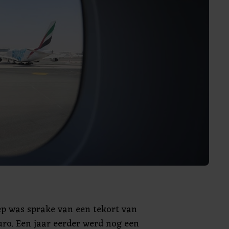
ep was sprake van een tekort van
euro. Een jaar eerder werd nog een