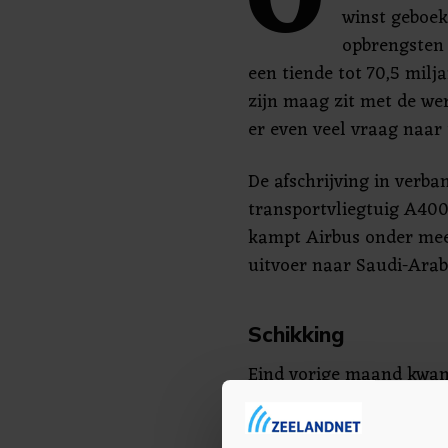
O
winst geboek
opbrengsten
een tiende tot 70,5 milj
zijn maag zit met de we
er even veel vraag naar 
De afschrijving in verba
transportvliegtuig A400
kampt Airbus onder mee
uitvoer naar Saudi-Arab
Schikking
Eind vorige maand kwam
akkoord is gegaan met e
euro met openbaar aankl