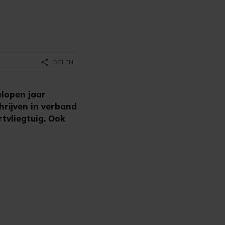
share
DELEN
lopen jaar
hrijven in verband
tvliegtuig. Ook