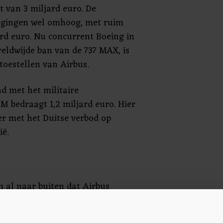
t van 3 miljard euro. De
 gingen wel omhoog, met ruim
ard euro. Nu concurrent Boeing in
reldwijde ban van de 737 MAX, is
toestellen van Airbus.
nd met het militaire
M bedraagt 1,2 miljard euro. Hier
r met het Duitse verbod op
ië.
 al naar buiten dat Airbus
en schikking van 3,6 miljard
agers in Frankrijk, het Verenigd