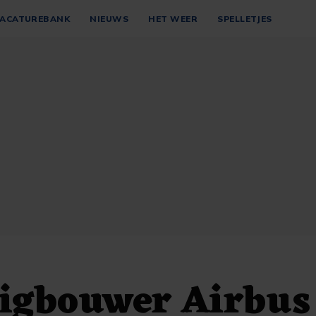
ACATUREBANK
NIEUWS
HET WEER
SPELLETJES
uigbouwer Airbus