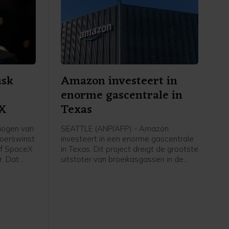
usk
Amazon investeert in
enorme gascentrale in
eX
Texas
mogen van
SEATTLE (ANP/AFP) - Amazon
koerswinst
investeert in een enorme gascentrale
ijf SpaceX
in Texas. Dit project dreigt de grootste
r. Dat
uitstoter van broeikasgassen in de
becijferd
Verenigde Staten te worden. Het
gerekend is
techconcern heeft de extra energie
o.
nodig om meer te kunnen doen met
kunstmatige intelligentie, wat heel
veel rekenkracht vergt.