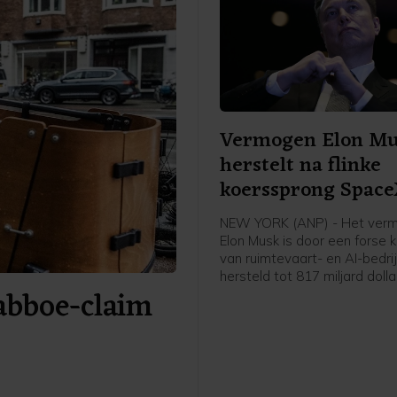
Vermogen Elon M
herstelt na flinke
koerssprong Spac
NEW YORK (ANP) - Het ver
Elon Musk is door een forse 
van ruimtevaart- en AI-bedr
hersteld tot 817 miljard dolla
Babboe-claim
heeft persbureau Bloomberg 
in zijn Billionaires Index. Om
dat ongeveer 707 miljard eur