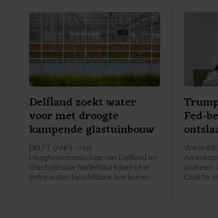
Delfland zoekt water
Trump
voor met droogte
Fed-be
kampende glastuinbouw
ontsla
DELFT (ANP) - Het
WASHINGT
Hoogheemraadschap van Delfland en
Amerikaan
Glastuinbouw Nederland kijken of er
probeert 
extra water beschikbaar kan komen
Cook te on
voor met droogte kampende tuinders.
aanvallen
In een gesprek tussen het waterschap
de central
en de sector zijn zaterdag drie
persburea
mogelijke oplossingen besproken, die
deze week