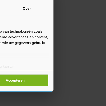
Over
p van technologieën zoals
erde advertenties en content,
en wie uw gegevens gebruikt
g kan zijn
erprinting)
t
detailgedeelte
in. U kunt uw
Accepteren
p onze cookiepagina kun je