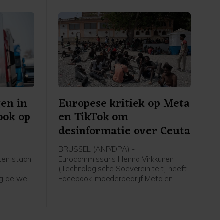
en in
Europese kritiek op Meta
 ook op
en TikTok om
desinformatie over Ceuta
BRUSSEL (ANP/DPA) -
aten staan
Eurocommissaris Henna Virkkunen
t
(Technologische Soevereiniteit) heeft
ag de weg
Facebook-moederbedrijf Meta en
 lage
TikTok bekritiseerd om hun aanpak van
ermee
desinformatie tijdens de recente
t de
migratiecrisis in Ceuta. Ze heeft na een
pen nu de
gesprek met de twee bedrijven op X