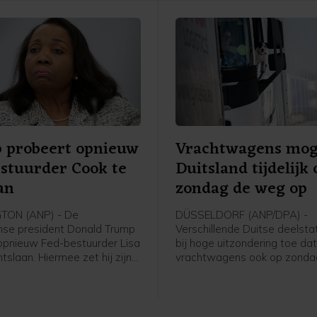
 probeert opnieuw
Vrachtwagens mog
stuurder Cook te
Duitsland tijdelijk
an
zondag de weg op
ON (ANP) - De
DÜSSELDORF (ANP/DPA) -
se president Donald Trump
Verschillende Duitse deelst
opnieuw Fed-bestuurder Lisa
bij hoge uitzondering toe da
tslaan. Hiermee zet hij zijn
vrachtwagens ook op zond
 op de onafhankelijkheid van
op mogen in verband met de
e bank door, schrijft
waterstanden in de Rijn. Hi
u Reuters op basis van een
moet worden voorkomen da
 door het Witte Huis
bevoorradingsketens vastlo