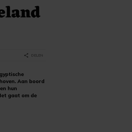
eland
share
DELEN
gyptische
dhoven. Aan boord
 en hun
 Het gaat om de