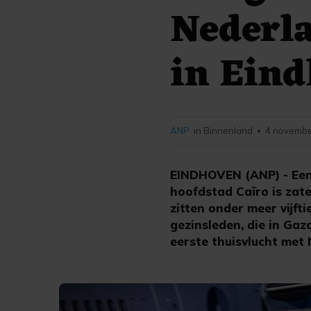
Nederla
in Ein
ANP
in Binnenland
4 novembe
•
EINDHOVEN (ANP) - Een 
hoofdstad Caïro is zat
zitten onder meer vijf
gezinsleden, die in Gaz
eerste thuisvlucht met 