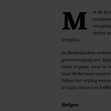
M
et de Bo
oorspron
terugvli
eerder z
Schiphol.
De Nederlanders verliet
grensovergang met Egyp
Caïro te gaan, waar ze 
naar Nederland stapten.
Zaken liet vrijdag wete
in Gaza contact te hebbe
Belgen