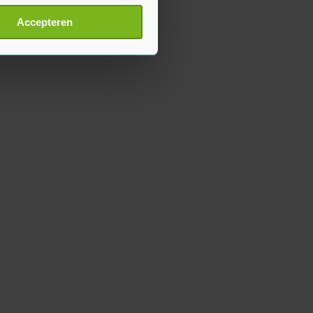
t
detailgedeelte
in. U kunt uw
Accepteren
p onze cookiepagina kun je