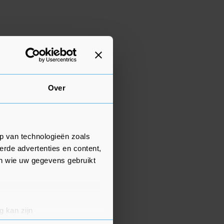
Over
p van technologieën zoals
erde advertenties en content,
en wie uw gegevens gebruikt
g kan zijn
erprinting)