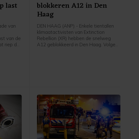
p last
blokkeren A12 in Den
Haag
ade van
DEN HAAG (ANP) - Enkele tientallen
klimaatactivisten van Extinction
ast van de
Rebellion (XR) hebben de snelweg
t riep de
A12 geblokkeerd in Den Haag. Volgens
te horen
een woordvoerster zijn ze rond het
tion
middaguur de Utrechtsebaan
en de
opgegaan en bevinden ze zich nu bij
 zaten
de tunnelbak. De actie was niet vooraf
en begon
aangekondigd.
alen.