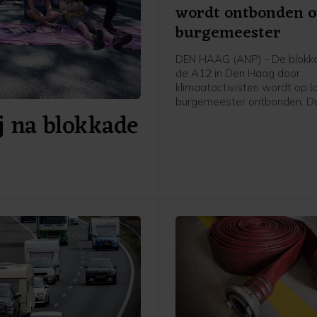
wordt ontbonden o
burgemeester
DEN HAAG (ANP) - De blokk
de A12 in Den Haag door
klimaatactivisten wordt op l
burgemeester ontbonden. Da
j na blokkade
politie ter plaatse om, was 
op een livestream van Extinc
Rebellion. Kort daarna hoord
betogers die nog op de weg
dat ze waren aangehouden 
de politie ze direct weg te h