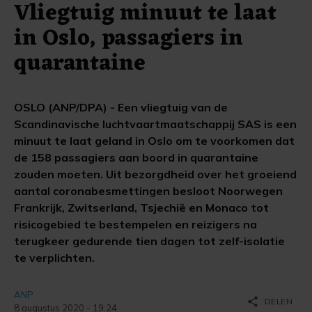
Vliegtuig minuut te laat
in Oslo, passagiers in
quarantaine
OSLO (ANP/DPA) - Een vliegtuig van de
Scandinavische luchtvaartmaatschappij SAS is een
minuut te laat geland in Oslo om te voorkomen dat
de 158 passagiers aan boord in quarantaine
zouden moeten. Uit bezorgdheid over het groeiend
aantal coronabesmettingen besloot Noorwegen
Frankrijk, Zwitserland, Tsjechië en Monaco tot
risicogebied te bestempelen en reizigers na
terugkeer gedurende tien dagen tot zelf-isolatie
te verplichten.
ANP
share
DELEN
8 augustus 2020 - 19:24