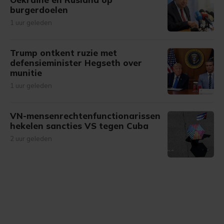
burgerdoelen
1 uur geleden
Trump ontkent ruzie met
defensieminister Hegseth over
munitie
1 uur geleden
VN-mensenrechtenfunctionarissen
hekelen sancties VS tegen Cuba
2 uur geleden