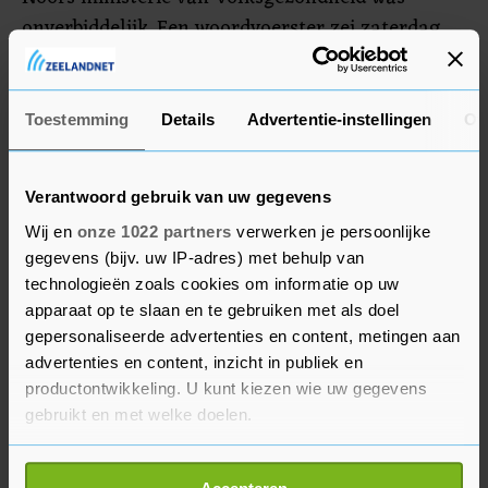
onverbiddelijk. Een woordvoerster zei zaterdag
tegen de de nieuwszender NRK dat de inzittenden
geen voordeel van de twijfel krijgen en echt in
quarantaine moeten.
Toestemming
Details
Advertentie-instellingen
Ov
Verantwoord gebruik van uw gegevens
Wij en
onze 1022 partners
verwerken je persoonlijke
gegevens (bijv. uw IP-adres) met behulp van
technologieën zoals cookies om informatie op uw
apparaat op te slaan en te gebruiken met als doel
gepersonaliseerde advertenties en content, metingen aan
advertenties en content, inzicht in publiek en
productontwikkeling. U kunt kiezen wie uw gegevens
gebruikt en met welke doelen.
Als u het toestaat, willen we ook graag: