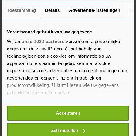
Toestemming
Details
Advertentie-instellingen
Ov
Verantwoord gebruik van uw gegevens
Wij en
onze 1022 partners
verwerken je persoonlijke
gegevens (bijv. uw IP-adres) met behulp van
technologieën zoals cookies om informatie op uw
apparaat op te slaan en te gebruiken met als doel
gepersonaliseerde advertenties en content, metingen aan
advertenties en content, inzicht in publiek en
productontwikkeling. U kunt kiezen wie uw gegevens
gebruikt en met welke doelen.
Als u het toestaat, willen we ook graag:
Accepteren
Informatie verzamelen over uw geografische
Meer uit Binnenland
locatie, die tot een paar meter nauwkeurig kan zijn
Uw apparaat identificeren door het actief te
Zelf instellen