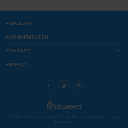
POPULAIR
ABONNEMENTEN
CONTACT
PRIVACY
© 2026
. Onderdeel van
DELTA Fiber Nederland B.V.
Geniet van je
donderdag!