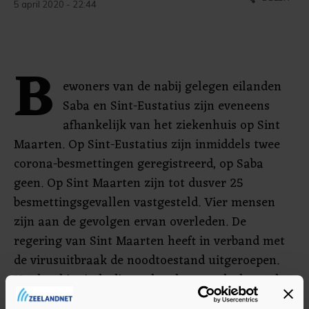
5 april 2020 - 22:44
B
ewoners van de nabij gelegen eilanden
Saba en Sint-Eustatius zijn eveneens
afhankelijk van het ziekenhuis op Sint
Maarten. Op Sint-Eustatius zijn inmiddels twee
corona-besmettingen geregistreerd, op Saba
geen. Op Sint Maarten zijn tot dusver 25
besmettingsgevallen vastgesteld. Vier mensen
zijn aan de gevolgen ervan overleden. De
regering van Sint Maarten heeft in verband met
de virusuitbraak de noodtoestand uitgeroepen.
Het land is sinds dit weekend grotendeels op slot.