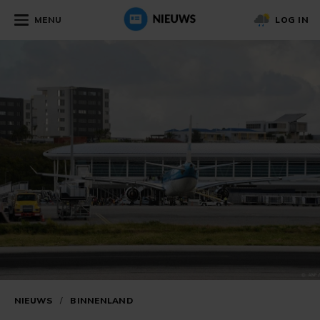
MENU
LOG IN
NIEUWS
/
BINNENLAND