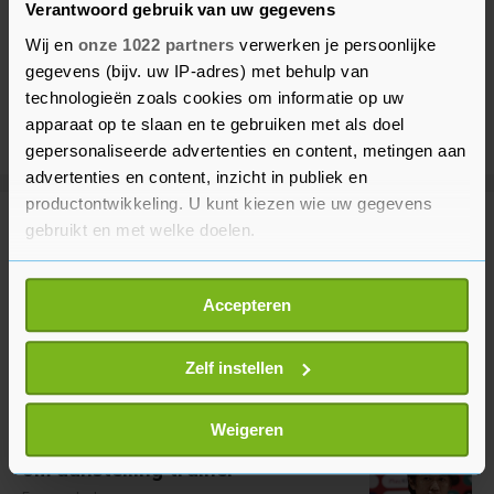
Verantwoord gebruik van uw gegevens
Wij en
onze 1022 partners
verwerken je persoonlijke
gegevens (bijv. uw IP-adres) met behulp van
technologieën zoals cookies om informatie op uw
apparaat op te slaan en te gebruiken met als doel
gepersonaliseerde advertenties en content, metingen aan
advertenties en content, inzicht in publiek en
productontwikkeling. U kunt kiezen wie uw gegevens
gebruikt en met welke doelen.
Meer uit Voetbal
Als u het toestaat, willen we ook graag:
Accepteren
Messi maakt eerste doelpunten
Informatie verzamelen over uw geografische
voor Inter Miami sinds WK
locatie, die tot een paar meter nauwkeurig kan zijn
1 uur geleden
Uw apparaat identificeren door het actief te
Zelf instellen
scannen op specifieke eigenschappen (fingerprinting)
Lees meer over hoe uw persoonlijke gegevens worden
Weigeren
Zuid-Koreaanse bond onderzocht
verwerkt en stel uw voorkeuren in het
detailgedeelte
in.
om aanstelling trainer
U kunt uw toestemming op elk moment wijzigen of