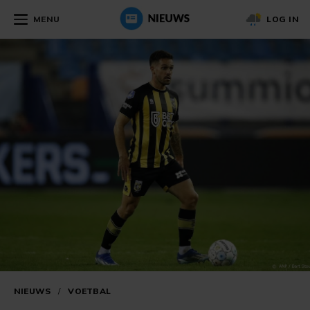
MENU
LOG IN
NIEUWS
/
VOETBAL