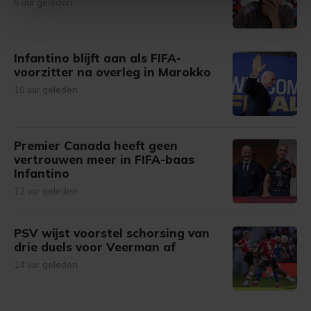
5 uur geleden
intrekken in de Cookieverklaring.
Met cookies werkt onze website beter en wordt jouw
bezoek makkelijker en persoonlijker. Op
Infantino blijft aan als FIFA-
voorzitter na overleg in Marokko
onze cookiepagina kun je ons cookiebeleid bekijken en je
gemaakte keuze altijd wijzigen of intrekken.
10 uur geleden
Premier Canada heeft geen
vertrouwen meer in FIFA-baas
Infantino
12 uur geleden
PSV wijst voorstel schorsing van
drie duels voor Veerman af
14 uur geleden