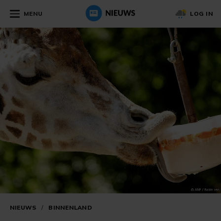
MENU
LOG IN
NIEUWS
/
BINNENLAND