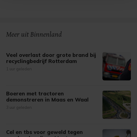
Met cookies werkt onze website beter en wordt jouw
bezoek makkelijker en persoonlijker. Op
onze cookiepagina kun je ons cookiebeleid bekijken en je
gemaakte keuze altijd wijzigen of intrekken.
Meer uit Binnenland
Veel overlast door grote brand bij
recyclingbedrijf Rotterdam
1 uur geleden
Boeren met tractoren
demonstreren in Maas en Waal
3 uur geleden
Cel en tbs voor geweld tegen