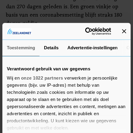
dan 270 dagen geleden is. Een groen vinkje op
basis van een coronabesmetting blijft straks 180
dagen geldig.
Volgens het Rijksinstituut voor Volksgezondheid
en Milieu (RIVM) komen ongeveer 12,1 miljoen
Toestemming
Details
Advertentie-instellingen
Ov
volwassenen in aanmerking voor een boosterprik.
Na de eerste ronde waren zij volledig
Verantwoord gebruik van uw gegevens
gevaccineerd. Ongeveer 8,4 miljoen van hen
Wij en
onze 1022 partners
verwerken je persoonlijke
hebben de oppepprik inmiddels gekregen. Dat zou
gegevens (bijv. uw IP-adres) met behulp van
betekenen dat in totaal zo'n 3,7 miljoen mensen
technologieën zoals cookies om informatie op uw
hun vinkje dreigen te verliezen.
apparaat op te slaan en te gebruiken met als doel
gepersonaliseerde advertenties en content, metingen aan
Het instituut schat dat ongeveer 600.000
advertenties en content, inzicht in publiek en
mensen moeten wachten omdat ze onlangs
productontwikkeling. U kunt kiezen wie uw gegevens
corona hebben gehad. Naar schatting zo'n
gebruikt en met welke doelen.