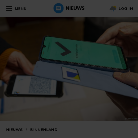
MENU
LOG IN
NIEUWS
/
BINNENLAND