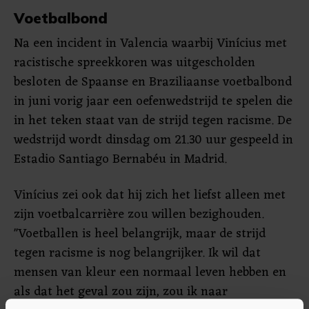
Voetbalbond
Na een incident in Valencia waarbij Vinícius met
racistische spreekkoren was uitgescholden
besloten de Spaanse en Braziliaanse voetbalbond
in juni vorig jaar een oefenwedstrijd te spelen die
in het teken staat van de strijd tegen racisme. De
wedstrijd wordt dinsdag om 21.30 uur gespeeld in
Estadio Santiago Bernabéu in Madrid.
Vinícius zei ook dat hij zich het liefst alleen met
zijn voetbalcarrière zou willen bezighouden.
"Voetballen is heel belangrijk, maar de strijd
tegen racisme is nog belangrijker. Ik wil dat
mensen van kleur een normaal leven hebben en
als dat het geval zou zijn, zou ik naar