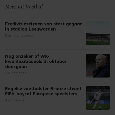
Meer uit Voetbal
Eredivisieseizoen van start gegaan
in stadion Leeuwarden
8 minuten geleden
Nog onzeker of WK-
kwalificatieduels in oktober
doorgaan
3 uur geleden
Engelse voetbalster Bronze steunt
FIFA-boycot Europese speelsters
4 uur geleden