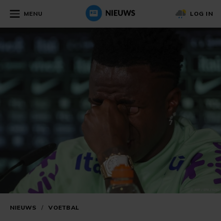
MENU
LOG IN
NIEUWS
/
VOETBAL