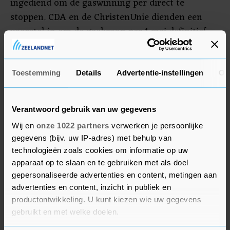
ingediend om de gaswinning per direct te
stoppen. CDA en de ChristenUnie dienden een
voorstel in om de gaskraan per 1 mei definitief
dicht te draaien. Tijdens het debat eerder op
woensdag hebben de vier partijen laten weten tot
een gezamenlijk voorstel voor een eerdere
Toestemming
Details
Advertentie-instellingen
Ov
sluiting te komen.
Verantwoord gebruik van uw gegevens
Wij en
onze 1022 partners
verwerken je persoonlijke
gegevens (bijv. uw IP-adres) met behulp van
technologieën zoals cookies om informatie op uw
apparaat op te slaan en te gebruiken met als doel
gepersonaliseerde advertenties en content, metingen aan
advertenties en content, inzicht in publiek en
productontwikkeling. U kunt kiezen wie uw gegevens
gebruikt en met welke doelen.