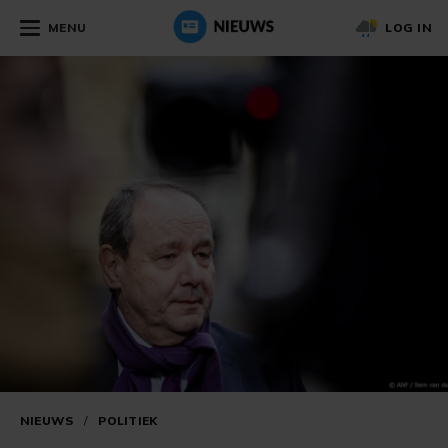
MENU
LOG IN
NIEUWS
/
POLITIEK