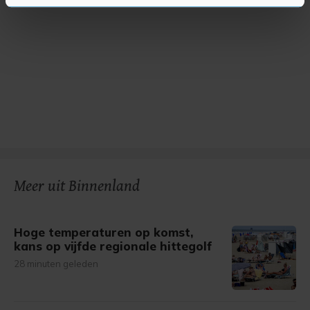
U kunt uw toestemming op elk moment wijzigen of
intrekken in de Cookieverklaring.
Met cookies werkt onze website beter en wordt jouw
bezoek makkelijker en persoonlijker. Op
onze cookiepagina kun je ons cookiebeleid bekijken en je
gemaakte keuze altijd wijzigen of intrekken.
Meer uit Binnenland
Hoge temperaturen op komst,
kans op vijfde regionale hittegolf
28 minuten geleden