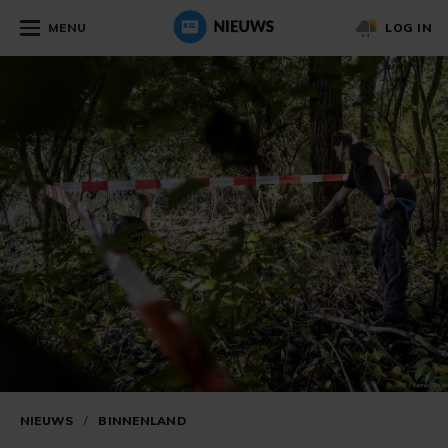
MENU
LOG IN
NIEUWS
/
BINNENLAND