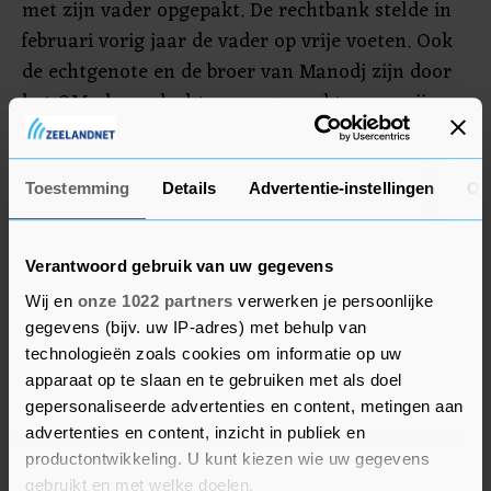
met zijn vader opgepakt. De rechtbank stelde in
februari vorig jaar de vader op vrije voeten. Ook
de echtgenote en de broer van Manodj zijn door
het OM als verdachten aangemerkt, maar zij
zitten niet meer vast. Het is tot dusver niet
duidelijk of zij worden vervolgd. Het alibi van B.
zou niet sluitend zijn. Ook beschikt justitie over
Toestemming
Details
Advertentie-instellingen
Ov
verdachte afgeluisterde telefoongesprekken
tussen B. en zijn broer.
Verantwoord gebruik van uw gegevens
Wij en
onze 1022 partners
verwerken je persoonlijke
gegevens (bijv. uw IP-adres) met behulp van
technologieën zoals cookies om informatie op uw
apparaat op te slaan en te gebruiken met als doel
gepersonaliseerde advertenties en content, metingen aan
advertenties en content, inzicht in publiek en
productontwikkeling. U kunt kiezen wie uw gegevens
gebruikt en met welke doelen.