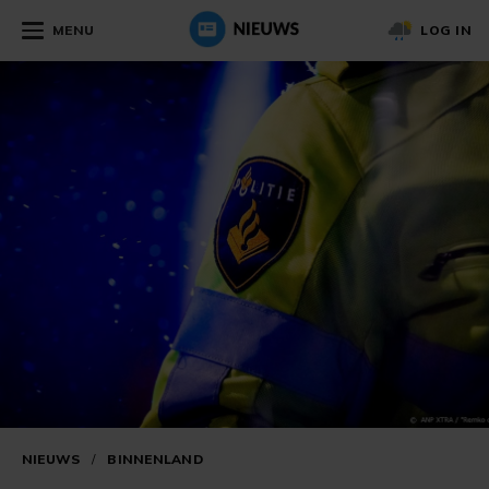
MENU
LOG IN
NIEUWS
/
BINNENLAND