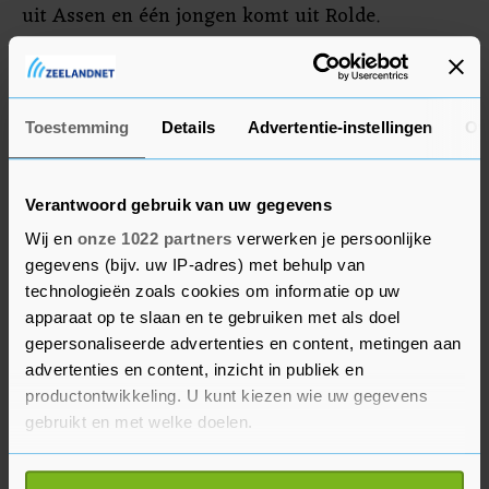
uit Assen en één jongen komt uit Rolde.
Een dag eerder werden ook al twee mensen
aangehouden in Rolde vanwege betrokkenheid bij
vechtpartijen.
Toestemming
Details
Advertentie-instellingen
Ov
Verantwoord gebruik van uw gegevens
Wij en
onze 1022 partners
verwerken je persoonlijke
gegevens (bijv. uw IP-adres) met behulp van
technologieën zoals cookies om informatie op uw
apparaat op te slaan en te gebruiken met als doel
gepersonaliseerde advertenties en content, metingen aan
advertenties en content, inzicht in publiek en
productontwikkeling. U kunt kiezen wie uw gegevens
gebruikt en met welke doelen.
Als u het toestaat, willen we ook graag: