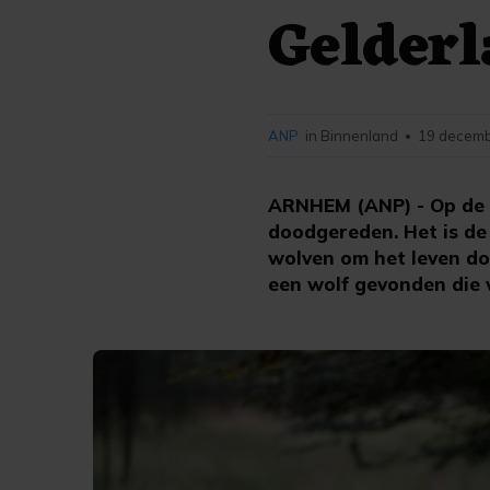
Gelderl
ANP
in Binnenland
19 decemb
•
ARNHEM (ANP) - Op de p
doodgereden. Het is de
wolven om het leven do
een wolf gevonden die 