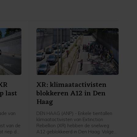
 XR
XR: klimaatactivisten
p last
blokkeren A12 in Den
Haag
ade van
DEN HAAG (ANP) - Enkele tientallen
klimaatactivisten van Extinction
ast van de
Rebellion (XR) hebben de snelweg
t riep de
A12 geblokkeerd in Den Haag. Volgens