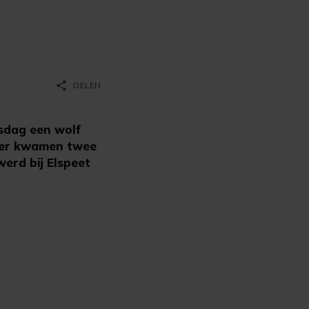
share
DELEN
sdag een wolf
rder kwamen twee
erd bij Elspeet