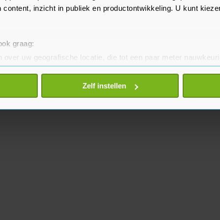
 content, inzicht in publiek en productontwikkeling. U kunt kiez
 ook graag:
 over uw geografische locatie, die tot een paar meter nauwkeuri
eren door het actief te scannen op specifieke eigenschappen (fing
onlijke gegevens worden verwerkt en stel uw voorkeuren in he
Zelf instellen
jzigen of intrekken in de Cookieverklaring.
te beter en wordt jouw bezoek makkelijker en persoonlijker. O
je gemaakte keuze altijd wijzigen of intrekken.