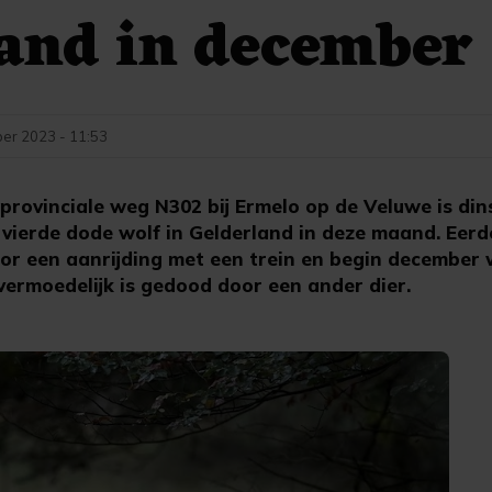
and in december
er 2023 - 11:53
rovinciale weg N302 bij Ermelo op de Veluwe is din
 vierde dode wolf in Gelderland in deze maand. Ee
or een aanrijding met een trein en begin december w
vermoedelijk is gedood door een ander dier.