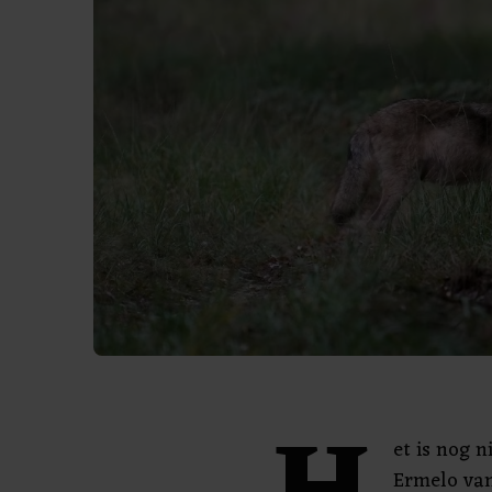
et is nog n
Ermelo van