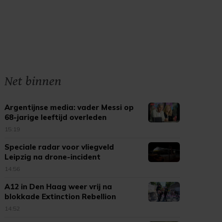
Net binnen
Argentijnse media: vader Messi op
68-jarige leeftijd overleden
15:19
Speciale radar voor vliegveld
Leipzig na drone-incident
14:56
A12 in Den Haag weer vrij na
blokkade Extinction Rebellion
14:52