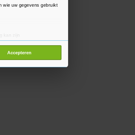
en wie uw gegevens gebruikt
g kan zijn
erprinting)
t
detailgedeelte
in. U kunt uw
Accepteren
p onze cookiepagina kun je