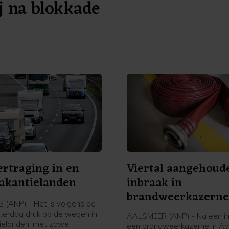
j na blokkade
politie ter plaatse om, was 
op een livestream van Extinc
Rebellion. Kort daarna hoord
betogers die nog op de weg
dat ze waren aangehouden 
de politie ze direct weg te h
ertraging in en
Viertal aangehoud
akantielanden
inbraak in
brandweerkazern
(ANP) - Het is volgens de
Aalsmeer
erdag druk op de wegen in
AALSMEER (ANP) - Na een in
ielanden, met zowel
een brandweerkazerne in A