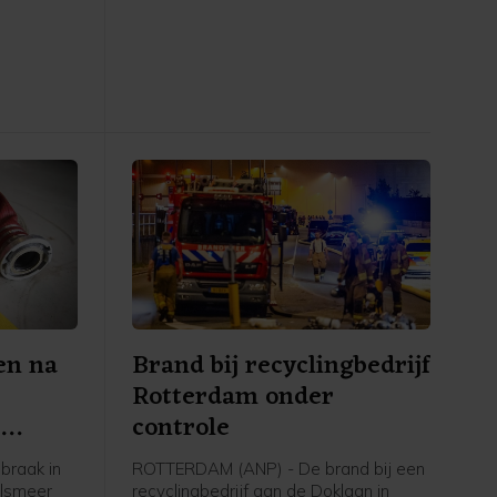
te horen
een woordvoerster zijn ze rond het
tion
middaguur de Utrechtsebaan
en de
opgegaan en bevinden ze zich nu bij
 zaten
de tunnelbak. De actie was niet vooraf
en begon
aangekondigd.
alen.
en na
Brand bij recyclingbedrijf
Rotterdam onder
e
controle
braak in
ROTTERDAM (ANP) - De brand bij een
alsmeer
recyclingbedrijf aan de Doklaan in