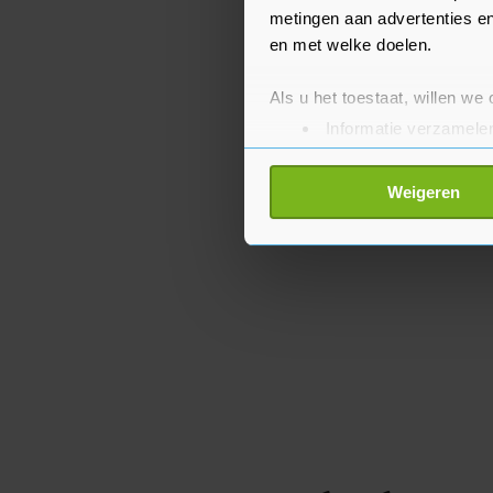
metingen aan advertenties en
en met welke doelen.
Als u het toestaat, willen we
Informatie verzamelen
Uw apparaat identific
Lees meer over hoe uw perso
Weigeren
toestemming op elk moment wi
Met cookies werkt onze websi
ons cookiebeleid bekijken en 