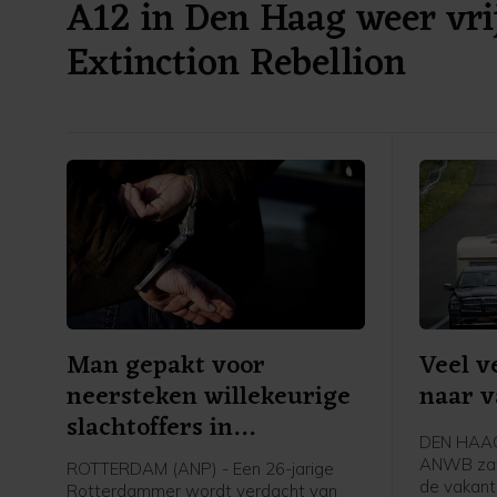
A12 in Den Haag weer vri
Extinction Rebellion
Man gepakt voor
Veel v
neersteken willekeurige
naar v
slachtoffers in
DEN HAAG 
Rotterdam
ANWB zat
ROTTERDAM (ANP) - Een 26-jarige
de vakant
Rotterdammer wordt verdacht van