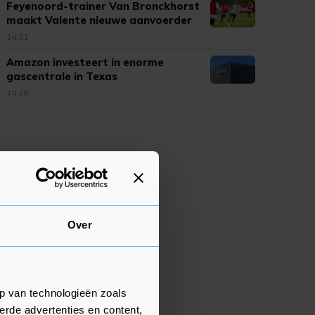
Feyenoord-trainer Van Bronckhorst
maakt Valente nieuwe aanvoerder
14:31
Amazon investeert in enorme
gascentrale in Texas
14:28
Over
p van technologieën zoals
erde advertenties en content,