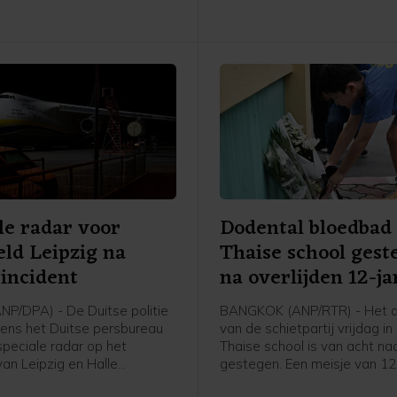
"zegevierend en machtig is".
le radar voor
Dodental bloedbad
eld Leipzig na
Thaise school gest
incident
na overlijden 12-ja
ANP/DPA) - De Duitse politie
BANGKOK (ANP/RTR) - Het d
gens het Duitse persbureau
van de schietpartij vrijdag in
peciale radar op het
Thaise school is van acht na
van Leipzig en Halle
gestegen. Een meisje van 12
. Het gaat volgens
zaterdag als gevolg van de