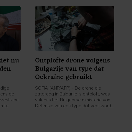
ziet nu
Ontplofte drone volgens
eden
Bulgarije van type dat
Oekraïne gebruikt
idige
SOFIA (ANP/AFP) - De drone die
gens de
zaterdag in Bulgarije is ontploft, was
ezeshkian
volgens het Bulgaarse ministerie van
m te
Defensie van een type dat veel wordt
t met de
gebruikt door Oekraïne. "Op dit
n land
moment zijn er geen aanwijzingen dat
id is" en
het om een opzettelijk incident gaat",
 tot dusver
aldus het ministerie.