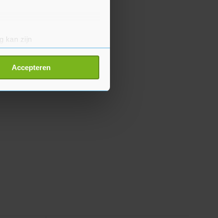
g kan zijn
erprinting)
t
detailgedeelte
in. U kunt uw
Accepteren
p onze cookiepagina kun je