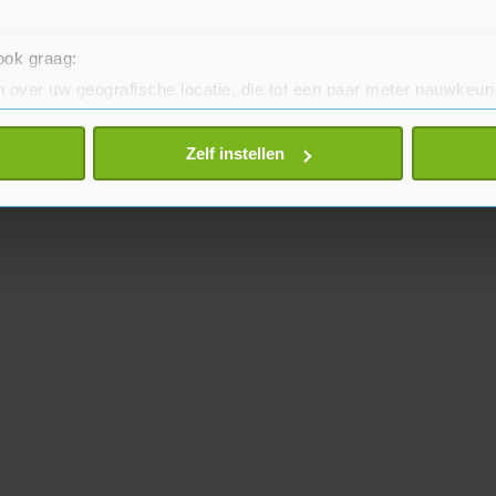
 ook graag:
 over uw geografische locatie, die tot een paar meter nauwkeuri
eren door het actief te scannen op specifieke eigenschappen (fing
onlijke gegevens worden verwerkt en stel uw voorkeuren in he
Zelf instellen
jzigen of intrekken in de Cookieverklaring.
te beter en wordt jouw bezoek makkelijker en persoonlijker. O
je gemaakte keuze altijd wijzigen of intrekken.