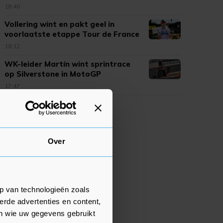
18:40
Vollering wint en pakt geel in
voorlaatste etappe Tour de France
18:12
WK-leider Martín wint sprintrace
op Silverstone in MotoGP
17:47
Over
p van technologieën zoals
erde advertenties en content,
en wie uw gegevens gebruikt