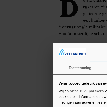
D
e VN-missie
raketten zij
gelieerde gr
een bunker 
internationale militaire 
zou "aanzienlijke schad
De basis in Shama is in 
aangevallen. Volgens de
aanval te midden van o
omgeving, met zware be
Toestemming
roept opnieuw op tot ee
geweld bij hun locaties 
Verantwoord gebruik van u
Wij en
onze 1022 partners
v
cookies om informatie op uw 
metingen aan advertenties en