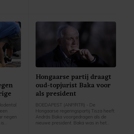
Hongaarse partij draagt
egen
oud-topjurist Baka voor
rige
als president
odental
BOEDAPEST (ANP/RTR) - De
 een
Hongaarse regeringspartij Tisza heeft
ar negen
András Baka voorgedragen als de
 is
nieuwe president. Baka was in het
verleden parlementariër, maar is