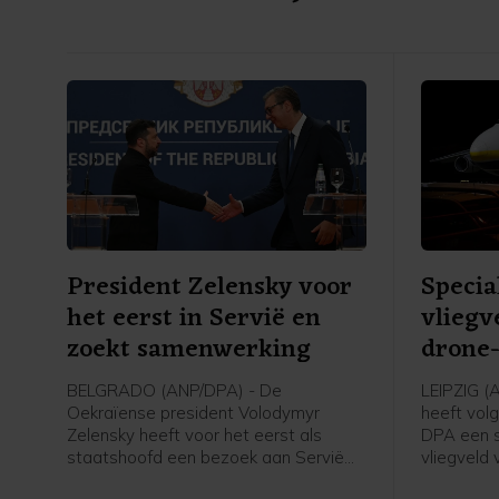
President Zelensky voor
Specia
het eerst in Servië en
vliegv
zoekt samenwerking
drone-
BELGRADO (ANP/DPA) - De
LEIPZIG (
Oekraïense president Volodymyr
heeft vol
Zelensky heeft voor het eerst als
DPA een s
staatshoofd een bezoek aan Servië
vliegveld 
gebracht. Hij heeft zijn Servische
geplaatst