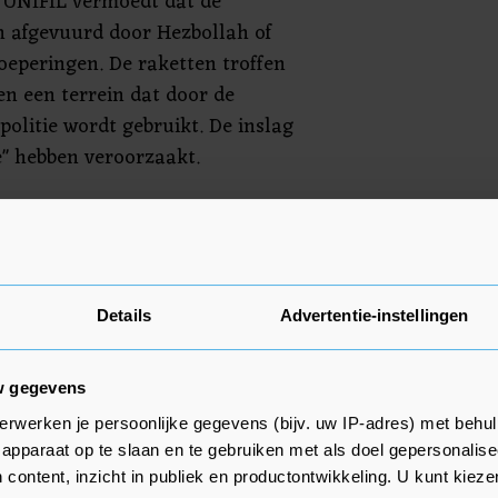
 UNIFIL vermoedt dat de
n afgevuurd door Hezbollah of
oeperingen. De raketten troffen
en een terrein dat door de
politie wordt gebruikt. De inslag
e" hebben veroorzaakt.
een week tijd drie keer
 VN-missie komt de jongste
plopende spanningen in de
schietingen en gevechten. UNIFIL
Details
Advertentie-instellingen
n onmiddellijk einde aan het
in het zuiden van Libanon.
w gegevens
erwerken je persoonlijke gegevens (bijv. uw IP-adres) met behul
apparaat op te slaan en te gebruiken met als doel gepersonalise
 content, inzicht in publiek en productontwikkeling. U kunt kiez