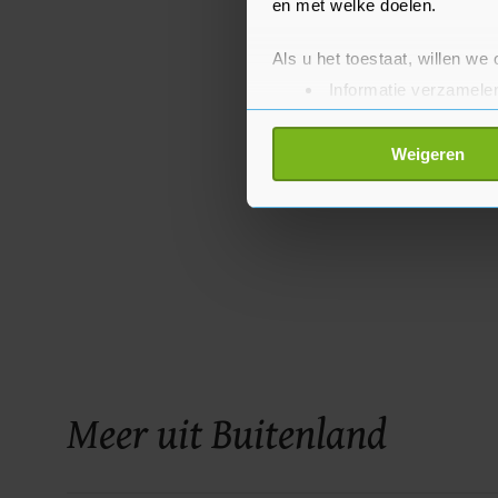
en met welke doelen.
Als u het toestaat, willen we
Informatie verzamelen
Uw apparaat identific
Lees meer over hoe uw perso
Weigeren
toestemming op elk moment wi
Met cookies werkt onze websi
ons cookiebeleid bekijken en 
Meer uit Buitenland