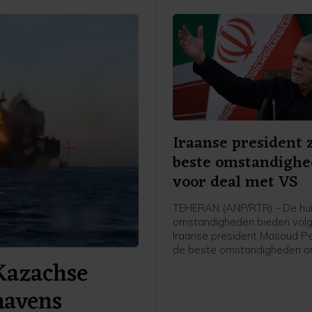
Iraanse president 
beste omstandigh
voor deal met VS
TEHERAN (ANP/RTR) - De hu
omstandigheden bieden vol
Iraanse president Masoud P
de beste omstandigheden o
Kazachse
komen tot een overeenkoms
VS. Hij meent dat er nu in zij
havens
"samenhang, kracht en eenhe
dat Iran in de huidige oorlog