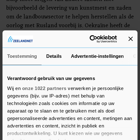
bijvoorbeeld de levering van kunstmest en zaden
om de landbouwsector te helpen herstellen als de
oorlog met Rusland voorbij is. Oekraïne heeft de
export van bepaalde landbouwgoederen al aan
banden gelegd om zo de eigen
voedselvoorziening veilig te stellen. Met name
Toestemming
Details
Advertentie-instellingen
Ov
armere landen kunnen last krijgen van de door
de oorlog stijgende prijzen, met kans op honger
en armoede, aldus de Wereldbank.
Verantwoord gebruik van uw gegevens
Wij en
onze 1022 partners
verwerken je persoonlijke
gegevens (bijv. uw IP-adres) met behulp van
technologieën zoals cookies om informatie op uw
apparaat op te slaan en te gebruiken met als doel
gepersonaliseerde advertenties en content, metingen aan
advertenties en content, inzicht in publiek en
productontwikkeling. U kunt kiezen wie uw gegevens