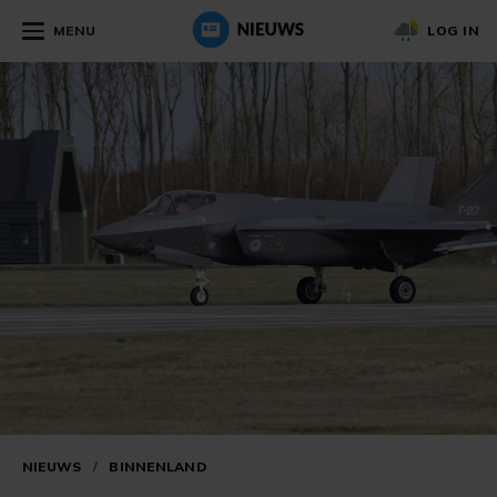
MENU
LOG IN
NIEUWS
/
BINNENLAND