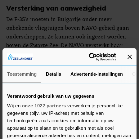
Versterking van aanwezigheid
De F-35's moeten in Bulgarije onder meer
onbekende vliegtuigen boven NAVO-gebied gaan
onderscheppen. Ze kunnen ook ingezet worden
boven de Zwarte Zee. De NAVO versterkt haar
aanwezigheid in Oost-Europa als gevolg van de
Russische invasie in Oekraïne.
Toestemming
Details
Advertentie-instellingen
Ov
Nederland stuurt in dat kader deze maand ook
nog een Patriot-eenheid met 150 man personeel
naar Slowakije. Die blijven daar maximaal zes
Verantwoord gebruik van uw gegevens
maanden. Ook zijn ongeveer 300 Nederlandse
Wij en
onze 1022 partners
verwerken je persoonlijke
militairen voor de NAVO actief in Litouwen.
gegevens (bijv. uw IP-adres) met behulp van
technologieën zoals cookies om informatie op uw
apparaat op te slaan en te gebruiken met als doel
gepersonaliseerde advertenties en content, metingen aan