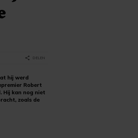
e
share
DELEN
at hij werd
cepremier Robert
 Hij kan nog niet
racht, zoals de