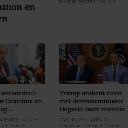
lekkende olietanker voor zijn
banon en
zuidkust. Dat melden staatsmedia
op gezag van het ministerie van
en
Transport.
 veroordeelt
Trump ontkent ruzie
n Oekraïne en
met defensieminister
 op
Hegseth over munitie
oelen
NP/AFP) - VN-chef
WASHINGTON (ANP) - De
rres heeft de
Amerikaanse president Donald