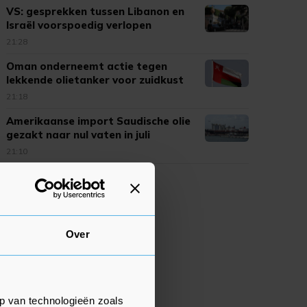
VS: gesprekken tussen Libanon en
Israël voorspoedig verlopen
21:28
Oman onderneemt actie tegen
lekkende olietanker voor zuidkust
21:18
Amerikaanse import Saudische olie
gezakt naar nul vaten in juli
21:10
Over
p van technologieën zoals