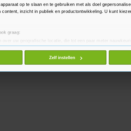
apparaat op te slaan en te gebruiken met als doel gepersonalise
 content, inzicht in publiek en productontwikkeling. U kunt kiez
 ook graag:
 over uw geografische locatie, die tot een paar meter nauwkeuri
eren door het actief te scannen op specifieke eigenschappen (fing
onlijke gegevens worden verwerkt en stel uw voorkeuren in he
Zelf instellen
jzigen of intrekken in de Cookieverklaring.
te beter en wordt jouw bezoek makkelijker en persoonlijker. O
je gemaakte keuze altijd wijzigen of intrekken.