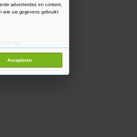
erde advertenties en content,
en wie uw gegevens gebruikt
g kan zijn
erprinting)
t
detailgedeelte
in. U kunt uw
Accepteren
p onze cookiepagina kun je