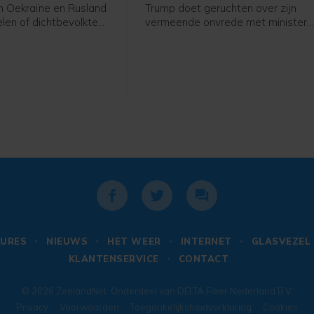
n Oekraïne en Rusland
Trump doet geruchten over zijn
len of dichtbevolkte
vermeende onvrede met minister
veroordeeld. Hij roept
van Defensie Pete Hegseth af als
e partijen op hiermee
"onwaar en totaal nergens op
gestoeld". In een bericht op Truth
Social schrijft Trump "extreem blij
te zijn met werk dat Pete Hegset
doet", om vervolgens enkele van
zijn successen op te sommen.
URES
NIEUWS
HET WEER
INTERNET
GLASVEZEL
KLANTENSERVICE
CONTACT
© 2026
ZeelandNet
. Onderdeel van
DELTA Fiber Nederland B.V.
Privacy
Voorwaarden
Toegankelijksheidverklaring
Cookies