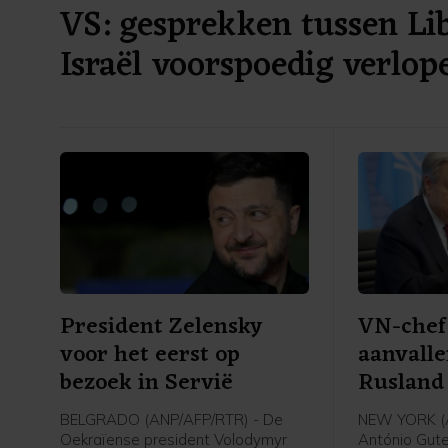
VS: gesprekken tussen Li
Israël voorspoedig verlop
President Zelensky
VN-chef
voor het eerst op
aanvalle
bezoek in Servië
Rusland
burgerd
BELGRADO (ANP/AFP/RTR) - De
NEW YORK (A
Oekraïense president Volodymyr
António Gute