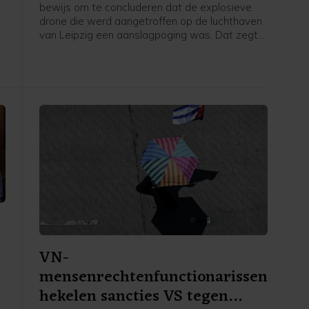
bewijs om te concluderen dat de explosieve
drone die werd aangetroffen op de luchthaven
van Leipzig een aanslagpoging was. Dat zegt
de Duitse federaal aanklager, die het
onderzoek naar het voorval overneemt.
VN-
mensenrechtenfunctionarissen
hekelen sancties VS tegen