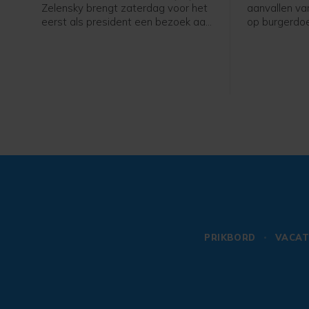
Zelensky brengt zaterdag voor het
aanvallen va
eerst als president een bezoek aan
op burgerdoe
Servië. Hij ontmoet daar zijn
gebieden fel 
Servische ambtgenoot Aleksandar
de strijdend
Vučić.
te stoppen.
PRIKBORD
VACAT