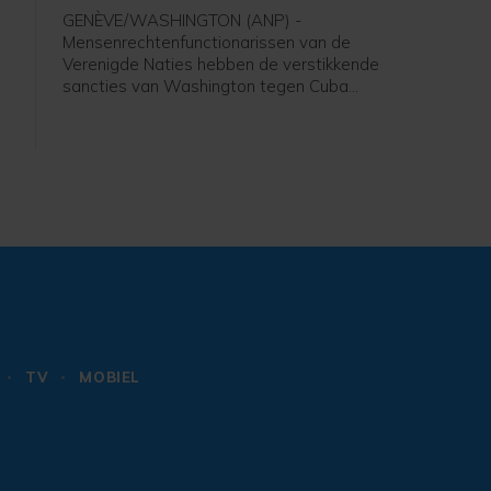
Cuba
GENÈVE/WASHINGTON (ANP) -
Mensenrechtenfunctionarissen van de
Verenigde Naties hebben de verstikkende
sancties van Washington tegen Cuba
veroordeeld. De internationale gemeenschap
wordt opgeroepen te voorkomen dat het eiland
h
door gebrek aan eerste levensbehoeften "een
stil Gaza" wordt.
TV
MOBIEL