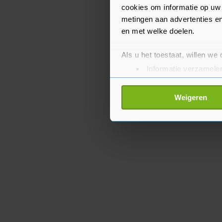
cookies om informatie op uw 
metingen aan advertenties en
en met welke doelen.
Als u het toestaat, willen we
Informatie verzamelen
Uw apparaat identific
Lees meer over hoe uw perso
Weigeren
toestemming op elk moment wi
Met cookies werkt onze websi
ons cookiebeleid bekijken en 