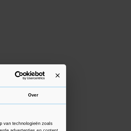
Over
p van technologieën zoals
erde advertenties en content,