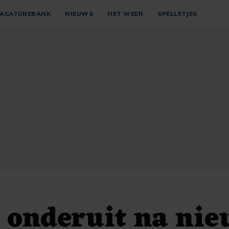
ACATUREBANK
NIEUWS
HET WEER
SPELLETJES
 onderuit na ni