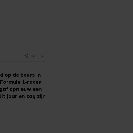
share
DELEN
 op de beurs in
 Formule 1-races
 gaf opnieuw een
it jaar en zag zijn