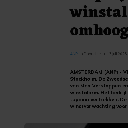
winsta
omhoo
ANP
in Financieel
13 juli 2023
•
AMSTERDAM (ANP) - Via
Stockholm. De Zweedse 
van Max Verstappen en 
winstalarm. Het bedrijf
topman vertrekken. De
winstverwachting voor 