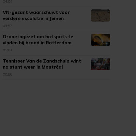
04:04
VN-gezant waarschuwt voor
verdere escalatie in Jemen
03:57
Drone ingezet om hotspots te
vinden bij brand in Rotterdam
01:01
Tennisser Van de Zandschulp wint
na stunt weer in Montréal
00:58