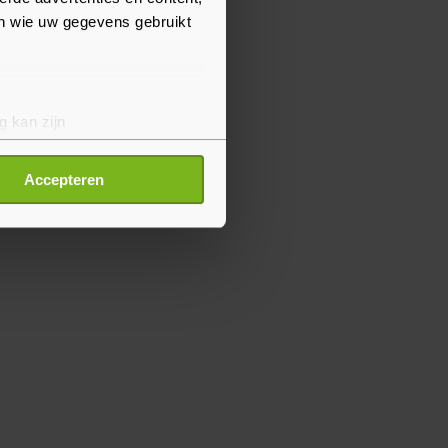
en wie uw gegevens gebruikt
g kan zijn
erprinting)
t
detailgedeelte
in. U kunt uw
Accepteren
p onze cookiepagina kun je