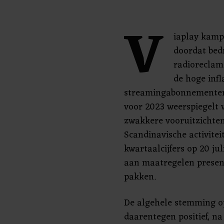
V
iaplay kamp
doordat bed
radioreclam
de hoge infl
streamingabonnementen.
voor 2023 weerspiegelt 
zwakkere vooruitzichte
Scandinavische activiteit
kwartaalcijfers op 20 jul
aan maatregelen present
pakken.
De algehele stemming op
daarentegen positief, na