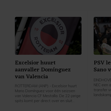
Excelsior huurt
PSV le
aanvaller Domínguez
Sano v
van Valencia
EINDHOVE
NEC een a
ROTTERDAM (ANP) - Excelsior huurt
transfer 
Mario Domínguez voor één seizoen
landskamp
van Valencia CF Mestalla. De 22-jarige
middenvel
spits komt per direct over en sluit
2031 teke
meteen aan bij de selectie, meldt de
Rotterdamse Eredivisieclub, die ook