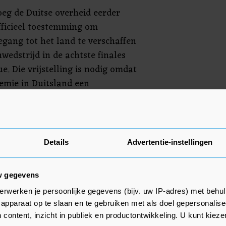
oeg de Duitse overheid eerder
fficieel toestemming om
egang tot het land te verschaffen
wedstrijd in de achtste finales
. Die vrijstelling is nodig omdat
mie in Duitsland een
eizigers vanuit het Verenigd
uropese voetbalbond schrijven
Details
Advertentie-instellingen
edstrijd niet kan laten spelen,
ederlaag het gevolg is.
w gegevens
erwerken je persoonlijke gegevens (bijv. uw IP-adres) met behul
apparaat op te slaan en te gebruiken met als doel gepersonalise
 content, inzicht in publiek en productontwikkeling. U kunt kiez