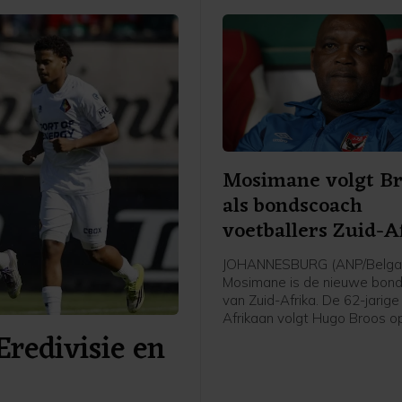
Mosimane volgt Br
als bondscoach
voetballers Zuid-A
JOHANNESBURG (ANP/Belga) 
Mosimane is de nieuwe bon
van Zuid-Afrika. De 62-jarige
Afrikaan volgt Hugo Broos o
Eredivisie en
de Zuid-Afrikaanse voetbal
(SAFA) zaterdag.