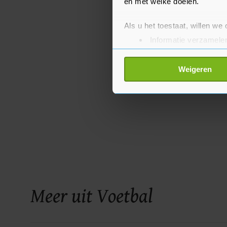
en met welke doelen.
Als u het toestaat, willen we
Informatie verzamelen
Uw apparaat identific
Lees meer over hoe uw perso
Weigeren
toestemming op elk moment wi
Met cookies werkt onze websi
ons cookiebeleid bekijken en 
Meer uit Voetbal