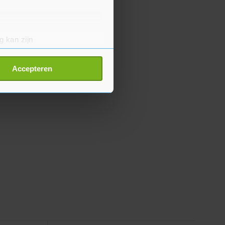
g kan zijn
erprinting)
t
detailgedeelte
in. U kunt uw
Accepteren
p onze cookiepagina kun je