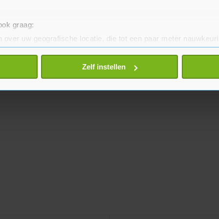
 ook graag:
 over uw geografische locatie, die tot een paar meter nauwkeuri
eren door het actief te scannen op specifieke eigenschappen (fing
onlijke gegevens worden verwerkt en stel uw voorkeuren in he
Zelf instellen
jzigen of intrekken in de Cookieverklaring.
te beter en wordt jouw bezoek makkelijker en persoonlijker. O
je gemaakte keuze altijd wijzigen of intrekken.