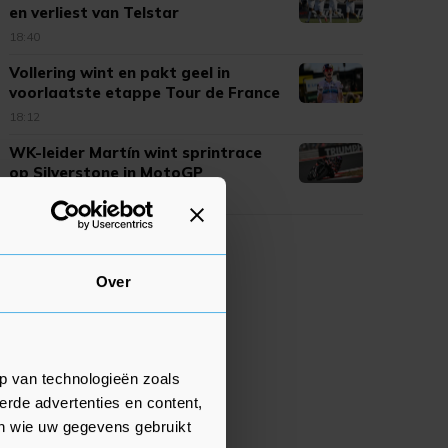
en verliest van Telstar
18:40
Vollering wint en pakt geel in
voorlaatste etappe Tour de France
18:12
WK-leider Martín wint sprintrace
op Silverstone in MotoGP
17:47
Over
p van technologieën zoals
erde advertenties en content,
en wie uw gegevens gebruikt