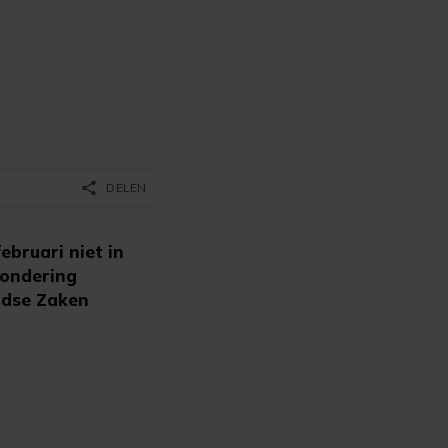
share
DELEN
ebruari niet in
zondering
ndse Zaken