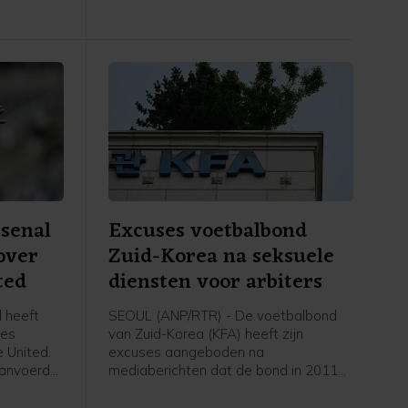
senal
Excuses voetbalbond
over
Zuid-Korea na seksuele
ted
diensten voor arbiters
 heeft
SEOUL (ANP/RTR) - De voetbalbond
ães
van Zuid-Korea (KFA) heeft zijn
 United.
excuses aangeboden na
 aanvoerder
mediaberichten dat de bond in 2011
n contract
en 2012 seksuele diensten heeft
optie van
geregeld en betaald voor buitenlandse