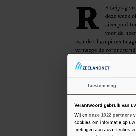
R
B Leipzig vr
deze week o
Liverpool to
voor de heen
van de Champions League
vanwege de coronapande
vliegverbod geldt voor r
Koninkrijk.
De richtlijnen van de E
Toestemming
voor dat als Leipzig de w
een reglementaire 3-0-n
Verantwoord gebruik van u
Wij en
onze 1022 partners
v
cookies om informatie op uw 
metingen aan advertenties en