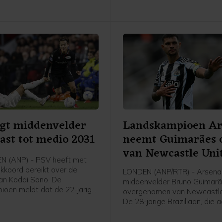
gt middenvelder
Landskampioen Ar
ast tot medio 2031
neemt Guimarães 
van Newcastle Uni
N (ANP) - PSV heeft met
kkoord bereikt over de
LONDEN (ANP/RTR) - Arsenal
van Kodai Sano. De
middenvelder Bruno Guimar
ioen meldt dat de 22-jarige
overgenomen van Newcastle
der een contract tot medio
De 28-jarige Braziliaan, die
nt.
was bij Newcastle, heeft ee
voor vier seizoenen met de 