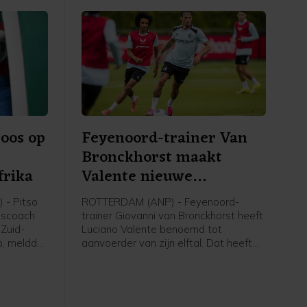
oos op
Feyenoord-trainer Van
Bronckhorst maakt
frika
Valente nieuwe
aanvoerder
- Pitso
ROTTERDAM (ANP) - Feyenoord-
dscoach
trainer Giovanni van Bronckhorst heeft
 Zuid-
Luciano Valente benoemd tot
p, meldde
aanvoerder van zijn elftal. Dat heeft
bond
Feyenoord via social media
bekendgemaakt.