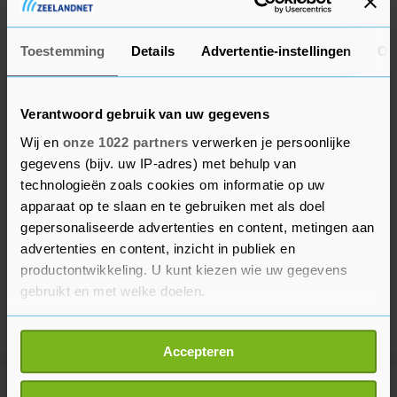
geraakt zijn, aldus KHN.
Toestemming
Details
Advertentie-instellingen
Ov
Verantwoord gebruik van uw gegevens
Wij en
onze 1022 partners
verwerken je persoonlijke
gegevens (bijv. uw IP-adres) met behulp van
technologieën zoals cookies om informatie op uw
apparaat op te slaan en te gebruiken met als doel
gepersonaliseerde advertenties en content, metingen aan
advertenties en content, inzicht in publiek en
productontwikkeling. U kunt kiezen wie uw gegevens
gebruikt en met welke doelen.
Als u het toestaat, willen we ook graag:
Accepteren
Informatie verzamelen over uw geografische
locatie, die tot een paar meter nauwkeurig kan zijn