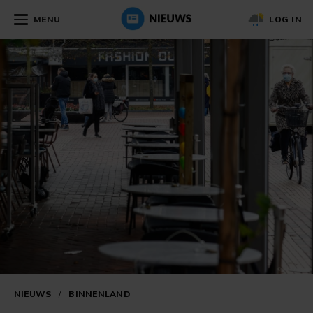
MENU
LOG IN
NIEUWS
/
BINNENLAND