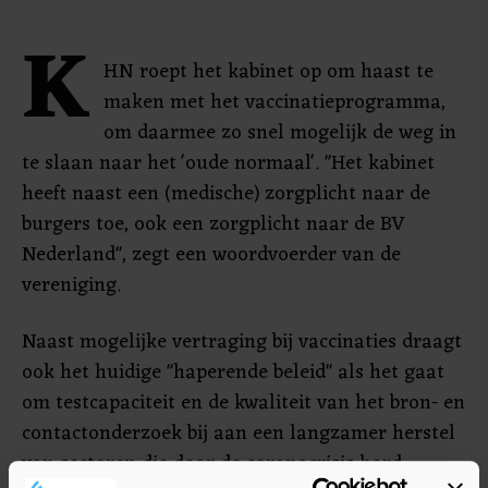
K
HN roept het kabinet op om haast te
maken met het vaccinatieprogramma,
om daarmee zo snel mogelijk de weg in
te slaan naar het 'oude normaal'. "Het kabinet
heeft naast een (medische) zorgplicht naar de
burgers toe, ook een zorgplicht naar de BV
Nederland", zegt een woordvoerder van de
vereniging.
Naast mogelijke vertraging bij vaccinaties draagt
ook het huidige "haperende beleid" als het gaat
om testcapaciteit en de kwaliteit van het bron- en
contactonderzoek bij aan een langzamer herstel
van sectoren die door de coronacrisis hard