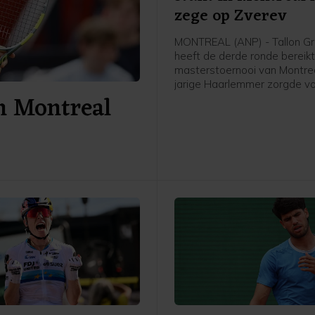
zege op Zverev
MONTREAL (ANP) - Tallon Gr
heeft de derde ronde bereikt
masterstoernooi van Montrea
jarige Haarlemmer zorgde v
n Montreal
grote verrassing door in drie
winnen van de als eerste ge
Duitser Alexander Zverev: 6-
6-4.