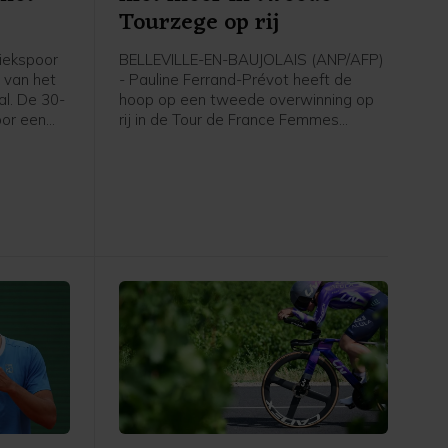
Tourzege op rij
iekspoor
BELLEVILLE-EN-BAUJOLAIS (ANP/AFP)
 van het
- Pauline Ferrand-Prévot heeft de
l. De 30-
hoop op een tweede overwinning op
oor een
rij in de Tour de France Femmes
 sets te
opgegeven. De titelverdedigster van
plaatste
Visma - Lease a Bike kwam in de
7 (3) 6-2
heuvelachtige vijfde etappe op
tweeënhalve minuut van winnares
Demi Vollering binnen en noemde haar
achterstand in het algemeen
klassement op geletruidraagster
Marlen Reusser en Vollering
"onherstelbaar".