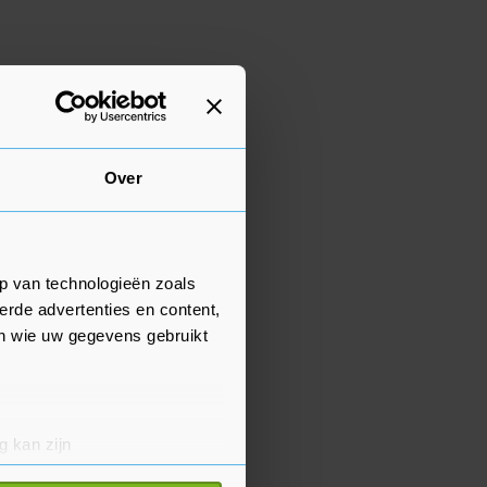
Over
p van technologieën zoals
erde advertenties en content,
en wie uw gegevens gebruikt
g kan zijn
erprinting)