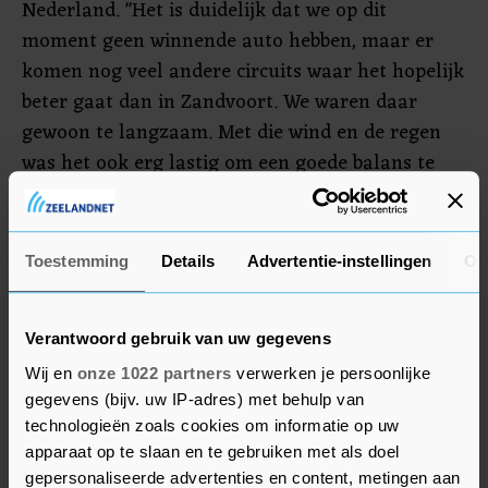
Nederland. "Het is duidelijk dat we op dit
moment geen winnende auto hebben, maar er
komen nog veel andere circuits waar het hopelijk
beter gaat dan in Zandvoort. We waren daar
gewoon te langzaam. Met die wind en de regen
was het ook erg lastig om een goede balans te
vinden. Als je zo'n moeilijk weekeinde toch
tweede wordt, is dat niet eens zo slecht."
Toestemming
Details
Advertentie-instellingen
Ov
Verstappen was dominant in de eerste tien races
van het seizoen, maar de laatste vijf races zat er
geen overwinning bij en zijn voorsprong in het
Verantwoord gebruik van uw gegevens
kampioenschap is geslonken tot 70 punten. Er
Wij en
onze 1022 partners
verwerken je persoonlijke
zijn nog negen races te gaan dit seizoen.
gegevens (bijv. uw IP-adres) met behulp van
technologieën zoals cookies om informatie op uw
apparaat op te slaan en te gebruiken met als doel
gepersonaliseerde advertenties en content, metingen aan