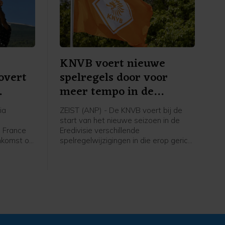
KNVB voert nieuwe
overt
spelregels door voor
meer tempo in de
wedstrijd
ia
ZEIST (ANP) - De KNVB voert bij de
e
start van het nieuwe seizoen in de
e France
Eredivisie verschillende
nkomst op
spelregelwijzigingen in die erop gericht
renster
zijn het tempo in de wedstrijden te
naar de
verhogen. Het zijn aanpassingen in de
erg, ruim
spelregels van de internationale
erlandse
spelregelorganisatie IFAB, die de FIFA
. De
ook al had doorgevoerd tijdens het
erd derde
WK voetbal in juni.