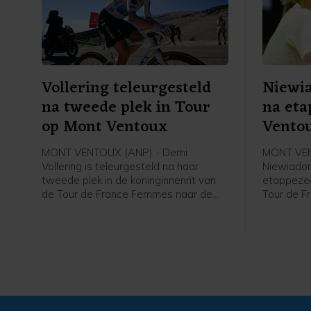
Vollering teleurgesteld
Niewia
na tweede plek in Tour
na eta
op Mont Ventoux
Vento
MONT VENTOUX (ANP) - Demi
MONT VEN
Vollering is teleurgesteld na haar
Niewiadom
tweede plek in de koninginnenrit van
etappezeg
de Tour de France Femmes naar de
Tour de F
Mont Ventoux. Dat zei de Nederlandse
Poolse va
renster van FDJ United-Suez vrijdag na
afloop va
afloop van de etappe tegen de NOS.
flashinte
etappezeg
2024.