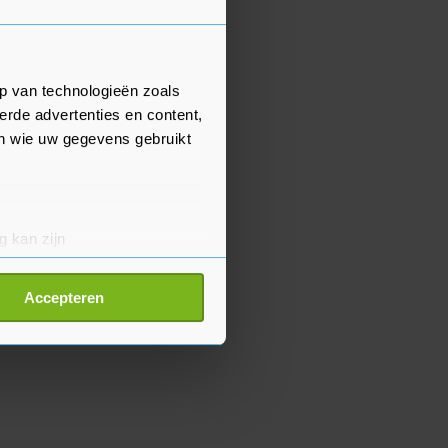
p van technologieën zoals
erde advertenties en content,
en wie uw gegevens gebruikt
g kan zijn
erprinting)
t
detailgedeelte
in. U kunt uw
Accepteren
p onze cookiepagina kun je