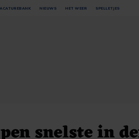
ACATUREBANK
NIEUWS
HET WEER
SPELLETJES
pen snelste in d