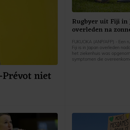
Rugbyer uit Fiji in
overleden na zonn
FUKUOKA (ANP/AFP) - Een ru
Fiji is in Japan overleden nadat
het ziekenhuis was opgeno
symptomen die overeenkom
een ernstige zonnesteek. H
-Prévot niet
de 26-jarige Saimoni Vunilagi
maakte zijn club Kyushu KV u
Fukuoka, dat uitkomt op het
niveau, bekend.