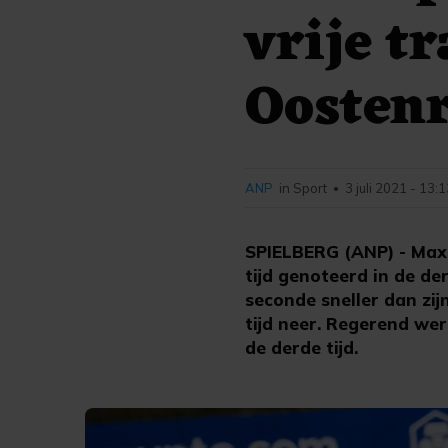
vrije t
Oostenr
ANP
in Sport
3 juli 2021 - 13:
•
SPIELBERG (ANP) - Max
tijd genoteerd in de de
seconde sneller dan zij
tijd neer. Regerend we
de derde tijd.