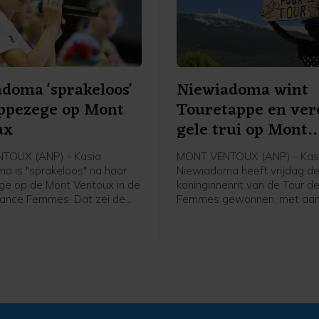
doma 'sprakeloos'
Niewiadoma wint
ppezege op Mont
Touretappe en ver
ux
gele trui op Mont
Ventoux
TOUX (ANP) - Kasia
MONT VENTOUX (ANP) - Kas
a is "sprakeloos" na haar
Niewiadoma heeft vrijdag d
e op de Mont Ventoux in de
koninginnenrit van de Tour d
rance Femmes. Dat zei de
Femmes gewonnen, met aa
n Canyon//Sram vrijdag na
de Mont Ventoux. De Poolse 
n de etappe in het
van Canyon//Sram reed solo 
rview. Het was de eerste
overwinning op de bekende b
e voor de Tourwinnares van
voor Demi Vollering. De Ned
werd tweede op 1.16 minuut
Italiaanse Longo Borghini w
op 1.42.