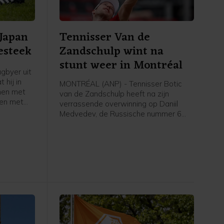
 Japan
Tennisser Van de
esteek
Zandschulp wint na
stunt weer in Montréal
gbyer uit
 hij in
MONTRÉAL (ANP) - Tennisser Botic
men met
van de Zandschulp heeft na zijn
en met
verrassende overwinning op Daniil
et gaat om
Medvedev, de Russische nummer 6
, zo
van de wereld, opnieuw gewonnen op
it
het masterstoernooi van Montréal. In
 tweede
de derde ronde was de Nederlander
na drie sets te sterk voor Hubert
Hurkacz uit Polen: 3-6 7-6 (4) 7-5.