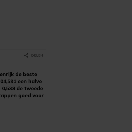
share
DELEN
nrijk de beste
.04,591 een halve
p 0,538 de tweede
stappen goed voor