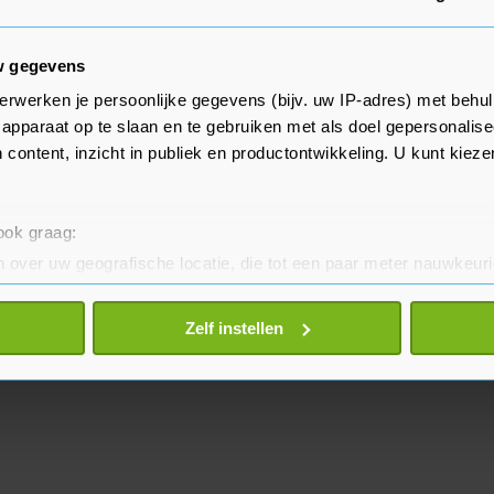
ch moeten dulden. In de eerste
este tijd gereden.
w gegevens
e 23-jarige Verstappen op
erwerken je persoonlijke gegevens (bijv. uw IP-adres) met behul
apparaat op te slaan en te gebruiken met als doel gepersonalise
e GP van Stiermarken.
 content, inzicht in publiek en productontwikkeling. U kunt kiez
Grote Prijs van Oostenrijk begint
 ook graag:
 over uw geografische locatie, die tot een paar meter nauwkeuri
eren door het actief te scannen op specifieke eigenschappen (fing
onlijke gegevens worden verwerkt en stel uw voorkeuren in he
Zelf instellen
jzigen of intrekken in de Cookieverklaring.
te beter en wordt jouw bezoek makkelijker en persoonlijker. O
je gemaakte keuze altijd wijzigen of intrekken.