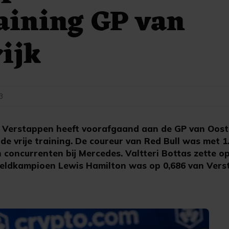
raining GP van
ijk
13
 Verstappen heeft voorafgaand aan de GP van Ooste
rde vrije training. De coureur van Red Bull was met 1
n concurrenten bij Mercedes. Valtteri Bottas zette o
reldkampioen Lewis Hamilton was op 0,686 van Ver