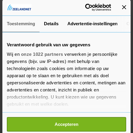
seizoen in dienst van Renault terug in de
Formule 1.
Toestemming
Details
Advertentie-instellingen
Ov
Verantwoord gebruik van uw gegevens
Wij en
onze 1022 partners
verwerken je persoonlijke
gegevens (bijv. uw IP-adres) met behulp van
technologieën zoals cookies om informatie op uw
apparaat op te slaan en te gebruiken met als doel
gepersonaliseerde advertenties en content, metingen aan
advertenties en content, inzicht in publiek en
productontwikkeling. U kunt kiezen wie uw gegevens
gebruikt en met welke doelen.
Als u het toestaat, willen we ook graag:
Accepteren
Informatie verzamelen over uw geografische