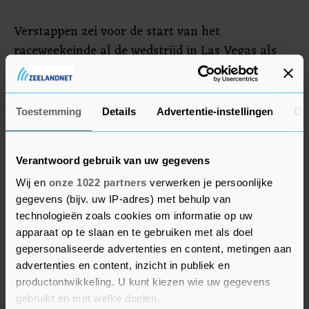
Verstappen zei voor de start van het
raceweekeinde al de wedstrijd in Las Vegas als
"een combinatie van 99 procent show en 1
procent sport" te zien. "Sommige mensen zien de
show graag, maar ik vind het helemaal niet leuk.
Toestemming
Details
Advertentie-instellingen
Ov
Ik ben opgegroeid met het kijken naar sport en
prestaties."
Verantwoord gebruik van uw gegevens
Wij en
onze 1022 partners
verwerken je persoonlijke
gegevens (bijv. uw IP-adres) met behulp van
technologieën zoals cookies om informatie op uw
apparaat op te slaan en te gebruiken met als doel
gepersonaliseerde advertenties en content, metingen aan
advertenties en content, inzicht in publiek en
productontwikkeling. U kunt kiezen wie uw gegevens
gebruikt en met welke doelen.