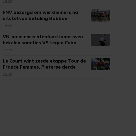
gebied
18:28
FNV bezorgd om werknemers na
uitstel van betaling Babboe-
moeder
18:26
VN-mensenrechtenfunctionarissen
hekelen sancties VS tegen Cuba
18:21
Le Court wint zesde etappe Tour de
France Femmes, Pieterse derde
18:15