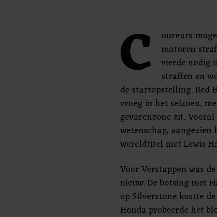
C
oureurs mogen
motoren straf
vierde nodig i
straffen en w
de startopstelling. Red B
vroeg in het seizoen, me
gevarenzone zit. Vooral 
wetenschap, aangezien hi
wereldtitel met Lewis H
Voor Verstappen was de 
nieuw. De botsing met H
op Silverstone kostte d
Honda probeerde het blo