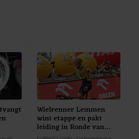
tvangt
Wielrenner Lemmen
en
wint etappe en pakt
leiding in Ronde van
Polen
van de
KARPACZ (ANP) - De Nederlandse