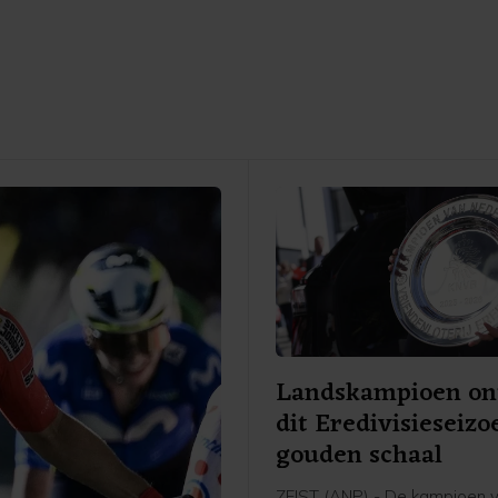
Landskampioen on
dit Eredivisieseizo
gouden schaal
ZEIST (ANP) - De kampioen 