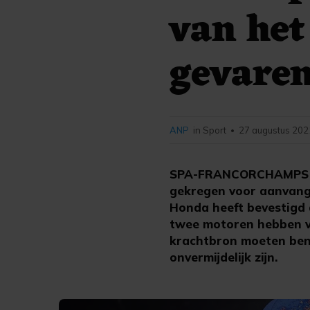
van het
gevare
ANP
in Sport
27 augustus 202
•
SPA-FRANCORCHAMPS (A
gekregen voor aanvang v
Honda heeft bevestigd d
twee motoren hebben v
krachtbron moeten benu
onvermijdelijk zijn.