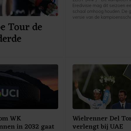
Eredivisie mag dit seizoen 
schaal omhoog houden. De 
versie van de kampioenssch
pe Tour de
ter ere van het 70-jarig bes
het betaald voetbal uitgerei
derde
Eredivisie CV en de KNVB, z
voetbalbond.
d om WK
Wielrenner Del To
nnen in 2032 gaat
verlengt bij UAE