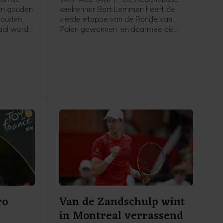
een gouden
wielrenner Bart Lemmen heeft de
gouden
vierde etappe van de Ronde van
aal wordt
Polen gewonnen, en daarmee de
taan van
leiding in het algemeen klassement
kt door
overgenomen. Het is de eerste
o meldt de
profzege voor de 30-jarige renner van
Visma - Lease a Bike. Hij klopte de
Italiaan Christian Scaroni in Karpacz.
Axel Laurance uit Frankrijk werd derde
op 14 seconden.
ro
Van de Zandschulp wint
in Montreal verrassend