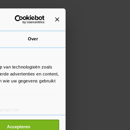
Over
p van technologieën zoals
erde advertenties en content,
en wie uw gegevens gebruikt
g kan zijn
erprinting)
t
detailgedeelte
in. U kunt uw
Accepteren