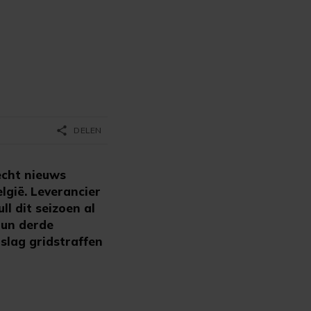
share
DELEN
cht nieuws
lgië. Leverancier
l dit seizoen al
hun derde
slag gridstraffen