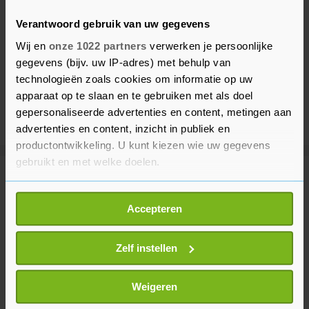
Verantwoord gebruik van uw gegevens
Wij en
onze 1022 partners
verwerken je persoonlijke
gegevens (bijv. uw IP-adres) met behulp van
technologieën zoals cookies om informatie op uw
apparaat op te slaan en te gebruiken met als doel
gepersonaliseerde advertenties en content, metingen aan
advertenties en content, inzicht in publiek en
productontwikkeling. U kunt kiezen wie uw gegevens
gebruikt en met welke doelen.
Meer uit Sport
Als u het toestaat, willen we ook graag:
Accepteren
Informatie verzamelen over uw geografische
Hordeloopster Visser aast in
locatie, die tot een paar meter nauwkeurig kan zijn
Birmingham op gedroomde EK-
Uw apparaat identificeren door het actief te
Zelf instellen
medaille
scannen op specifieke eigenschappen (fingerprinting)
1 uur geleden
Lees meer over hoe uw persoonlijke gegevens worden
Weigeren
verwerkt en stel uw voorkeuren in het
detailgedeelte
in.