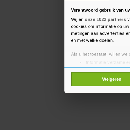
regels. Maar mijn eerst
Verantwoord gebruik van u
stap voorwaarts zetten."
Wij en
onze 1022 partners
v
cookies om informatie op uw 
Op 10, 11 en 12 maart st
metingen aan advertenties en
testdagen op het progr
en met welke doelen.
ook het seizoen.
Als u het toestaat, willen we
Informatie verzamelen
Uw apparaat identific
Lees meer over hoe uw perso
Weigeren
toestemming op elk moment wi
Met cookies werkt onze websi
ons cookiebeleid bekijken en 