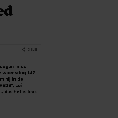
ed
share
DELEN
dagen in de
de woensdag 147
m hij in de
RB18", zei
t, dus het is leuk