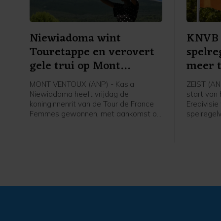
Niewiadoma wint
KNVB 
Touretappe en verovert
spelre
gele trui op Mont
meer 
Ventoux
wedstr
MONT VENTOUX (ANP) - Kasia
ZEIST (AN
Niewiadoma heeft vrijdag de
start van
koninginnenrit van de Tour de France
Eredivisie
Femmes gewonnen, met aankomst op
spelregelw
de Mont Ventoux. De Poolse renster
zijn het t
van Canyon//Sram reed solo naar de
verhogen.
overwinning op de bekende berg, ruim
spelregels
voor Demi Vollering. De Nederlandse
spelregelo
werd tweede op 1.16 minuut. De
ook al ha
Italiaanse Longo Borghini werd derde
WK voetbal
op 1.42.