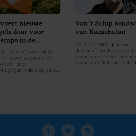
voert nieuwe
Van 't Schip bonds
gels door voor
van Kazachstan
tempo in de
ASTANA (ANP) - John van 't S
ijd
de nieuwe bondscoach van
P) - De KNVB voert bij de
Kazachstan. De voetbalbond
 het nieuwe seizoen in de
Kazachstan (KFF) presentee
 verschillende
62-jarige Nederlandse oud-
ijzigingen in die erop gericht
international en trainer vrijda
empo in de wedstrijden te
meldde de bond op social me
 Het zijn aanpassingen in de
 van de internationale
rganisatie IFAB, die de FIFA
d doorgevoerd tijdens het
 in juni.