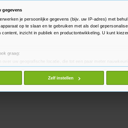
e gedachte is dat we hiermee een
w gegevens
erwerken je persoonlijke gegevens (bijv. uw IP-adres) met behul
apparaat op te slaan en te gebruiken met als doel gepersonalise
aan in Bahrein weer drie
 content, inzicht in publiek en productontwikkeling. U kunt kiez
amma. Op 20 maart start daar
 ook graag:
 over uw geografische locatie, die tot een paar meter nauwkeuri
eren door het actief te scannen op specifieke eigenschappen (fing
onlijke gegevens worden verwerkt en stel uw voorkeuren in he
Zelf instellen
jzigen of intrekken in de Cookieverklaring.
te beter en wordt jouw bezoek makkelijker en persoonlijker. O
je gemaakte keuze altijd wijzigen of intrekken.