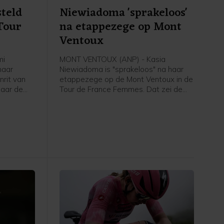
steld
Niewiadoma 'sprakeloos'
Tour
na etappezege op Mont
Ventoux
mi
MONT VENTOUX (ANP) - Kasia
haar
Niewiadoma is "sprakeloos" na haar
nrit van
etappezege op de Mont Ventoux in de
naar de
Tour de France Femmes. Dat zei de
ederlandse
Poolse van Canyon//Sram vrijdag na
vrijdag na
afloop van de etappe in het
 de NOS.
flashinterview. Het was de eerste
etappezege voor de Tourwinnares van
2024.