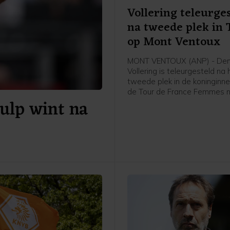
Vollering teleurge
na tweede plek in 
op Mont Ventoux
MONT VENTOUX (ANP) - De
Vollering is teleurgesteld na 
tweede plek in de koninginne
de Tour de France Femmes 
ulp wint na
Mont Ventoux. Dat zei de N
renster van FDJ United-Suez 
afloop van de etappe tegen