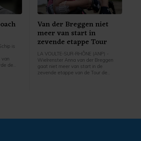
coach
Van der Breggen niet
meer van start in
zevende etappe Tour
chip is
LA VOULTE-SUR-RHÔNE (ANP) -
 van
Wielrenster Anna van der Breggen
rde de
gaat niet meer van start in de
zevende etappe van de Tour de
g, zo
France Femmes. Haar ploeg SD Worx-
dia.
Protime meldt dat de 36-jarige renster
de Tour verlaat en rust neemt.