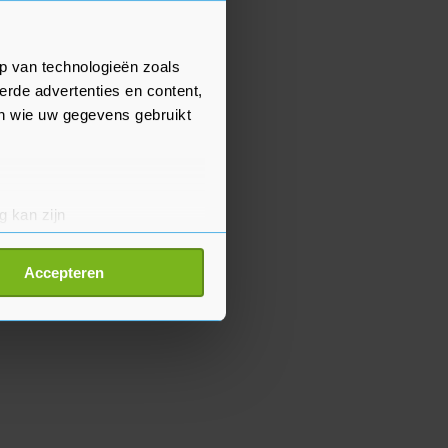
p van technologieën zoals
erde advertenties en content,
en wie uw gegevens gebruikt
g kan zijn
erprinting)
t
detailgedeelte
in. U kunt uw
Accepteren
p onze cookiepagina kun je