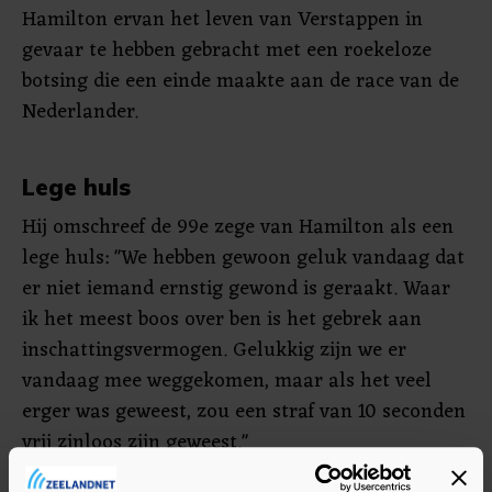
Hamilton ervan het leven van Verstappen in
gevaar te hebben gebracht met een roekeloze
botsing die een einde maakte aan de race van de
Nederlander.
Lege huls
Hij omschreef de 99e zege van Hamilton als een
lege huls: "We hebben gewoon geluk vandaag dat
er niet iemand ernstig gewond is geraakt. Waar
ik het meest boos over ben is het gebrek aan
inschattingsvermogen. Gelukkig zijn we er
vandaag mee weggekomen, maar als het veel
erger was geweest, zou een straf van 10 seconden
vrij zinloos zijn geweest."