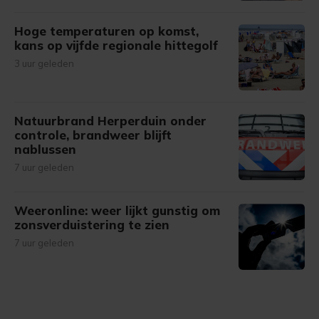
Hoge temperaturen op komst,
kans op vijfde regionale hittegolf
3 uur geleden
Natuurbrand Herperduin onder
controle, brandweer blijft
nablussen
7 uur geleden
Weeronline: weer lijkt gunstig om
zonsverduistering te zien
7 uur geleden