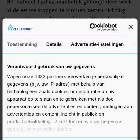
Het kabinet had aanvankelijk gehoopt deze week
al de eerste stappen te kunnen zetten richting
heropening van de samenleving. Maar daar ging
vorige week een streep door omdat het aantal
ziekenhuisopnames toen nog altijd steeg.
Inmiddels lijkt daar sprake van een stabilisatie,
Toestemming
Details
Advertentie-instellingen
Ov
waardoor er nu wel voldoende ruimte zou zijn.
Verantwoord gebruik van uw gegevens
Wij en
onze 1022 partners
verwerken je persoonlijke
gegevens (bijv. uw IP-adres) met behulp van
technologieën zoals cookies om informatie op uw
apparaat op te slaan en te gebruiken met als doel
gepersonaliseerde advertenties en content, metingen aan
advertenties en content, inzicht in publiek en
productontwikkeling. U kunt kiezen wie uw gegevens
gebruikt en met welke doelen.