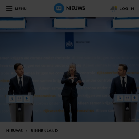
MENU
LOG IN
NIEUWS
/
BINNENLAND