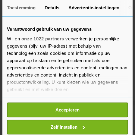
Toestemming
Details
Advertentie-instellingen
Ov
Verantwoord gebruik van uw gegevens
Wij en
onze 1022 partners
verwerken je persoonlijke
gegevens (bijv. uw IP-adres) met behulp van
technologieën zoals cookies om informatie op uw
apparaat op te slaan en te gebruiken met als doel
gepersonaliseerde advertenties en content, metingen aan
advertenties en content, inzicht in publiek en
productontwikkeling. U kunt kiezen wie uw gegevens
gebruikt en met welke doelen.
Als u het toestaat, willen we ook graag:
Accepteren
Informatie verzamelen over uw geografische
Meer uit Sport
locatie, die tot een paar meter nauwkeurig kan zijn
Uw apparaat identificeren door het actief te
Zelf instellen
scannen op specifieke eigenschappen (fingerprinting)