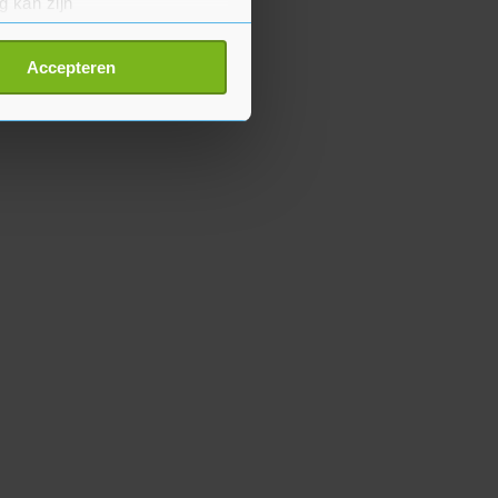
g kan zijn
erprinting)
t
detailgedeelte
in. U kunt uw
Accepteren
p onze cookiepagina kun je