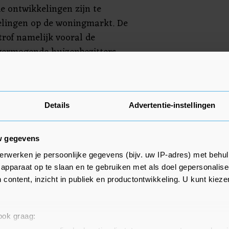
e ontwikkelingen zijn te
elingen op de woningmarkt. De
trof namelijk vooral de
ermogende huizenbezitters,
ens doorgaans naast een woning
 bezittingen hebben.
n in hun analyse verder dat de
Details
Advertentie-instellingen
ishoudens nu over de gehele linie
n heeft. Dat is voor eerst in tien
w gegevens
totale vermogen van de onderste
erwerken je persoonlijke gegevens (bijv. uw IP-adres) met behul
verdeling nog negatief. Zij
apparaat op te slaan en te gebruiken met als doel gepersonalise
r schulden dan bezittingen.
 content, inzicht in publiek en productontwikkeling. U kunt kiez
n de woning zit buiten
 ook graag:
n, zijn de verschillen tussen