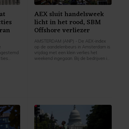
at
AEX sluit handelsweek
ties
licht in het rood, SBM
Iran
Offshore verliezer
AMSTERDAM (ANP) - De AEX-index
e
op de aandelenbeurs in Amsterdam is
ingestemd
vrijdag met een klein verlies het
ties
weekend ingegaan. Bij de bedrijven in
et moet
de hoofdgraadmeter was maritiem
oliedienstverlener SBM Offshore een
ngenomen
negatieve uitschieter, na een dag
ing treedt.
eerder nog uitblinker te zijn geweest
k volgende
door sterke cijfers en verwachtingen.
Verder ging de aandacht van
beleggers onder meer uit naar het
belangrijke Amerikaanse
banenrapport, dat veel zwakker uitviel
dan verwacht.