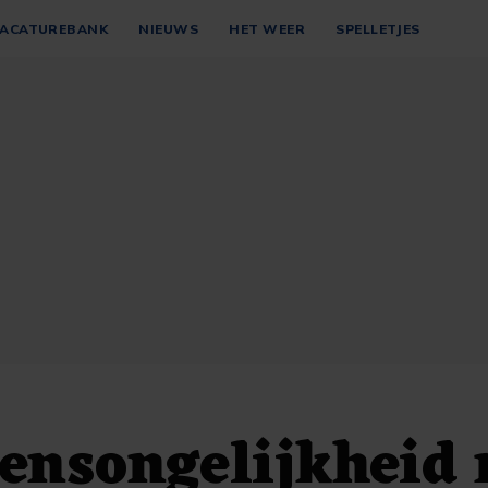
ACATUREBANK
NIEUWS
HET WEER
SPELLETJES
ensongelijkheid