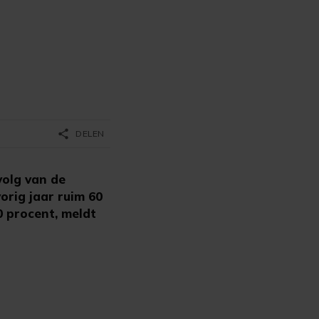
share
DELEN
volg van de
orig jaar ruim 60
0 procent, meldt