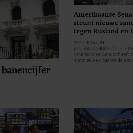
Amerikaanse Sena
steunt nieuwe sanc
tegen Rusland en 
WASHINGTON
(ANP/BLOOMBERG/RTR) - D
Amerikaanse Senaat heeft 
met nieuwe uitgebreide sanc
 banencijfer
tegen Rusland en Iran. De w
ook nog door het Huis van
Afgevaardigden worden aa
voordat die definitief in werk
Die behandeling kan mogelij
maand al plaatsvinden.