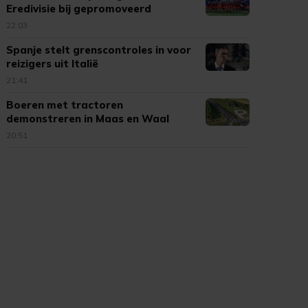
Eredivisie bij gepromoveerd
Cambuur
22:03
Spanje stelt grenscontroles in voor
reizigers uit Italië
21:41
Boeren met tractoren
demonstreren in Maas en Waal
20:51