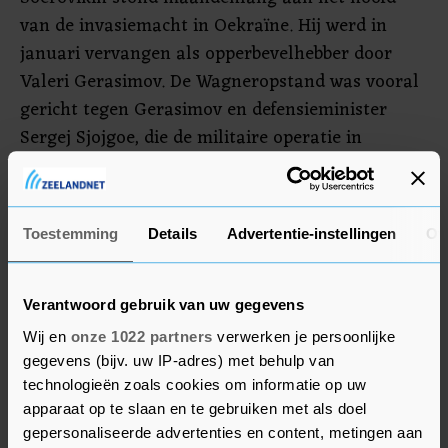
van de invasiemacht in Oekraïne. Hij werd in
januari vervangen als opperbevelhebber door
Valeri Gerasimov. De Wagneropstand was vooral
gericht tegen Gerasimov en defensieminister
Sergej Sjojgoe, die de militaire operatie in
Oekraïne zouden verpesten. Soerovikin gold als
bondgenoot van Wagnerleider Jevgeni Prigozjin,
die sinds de muiterij ook nauwelijks van zich laat
Toestemming
Details
Advertentie-instellingen
Ov
horen.
Russische media melden dat Soerovikin officieel
Verantwoord gebruik van uw gegevens
nog wel in dienst blijft bij defensie, maar dat het
Wij en
onze 1022 partners
verwerken je persoonlijke
onduidelijk is in welke rol.
gegevens (bijv. uw IP-adres) met behulp van
technologieën zoals cookies om informatie op uw
apparaat op te slaan en te gebruiken met als doel
gepersonaliseerde advertenties en content, metingen aan