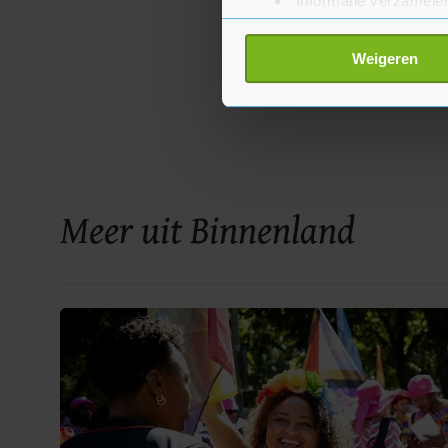
Informatie verzamelen
Uw apparaat identific
Lees meer over hoe uw perso
Weigeren
toestemming op elk moment wi
Met cookies werkt onze websi
ons cookiebeleid bekijken en 
Meer uit Binnenland