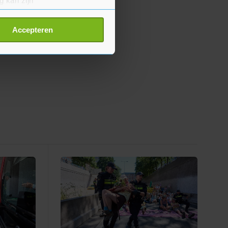
g kan zijn
erprinting)
t
detailgedeelte
in. U kunt uw
Accepteren
p onze cookiepagina kun je