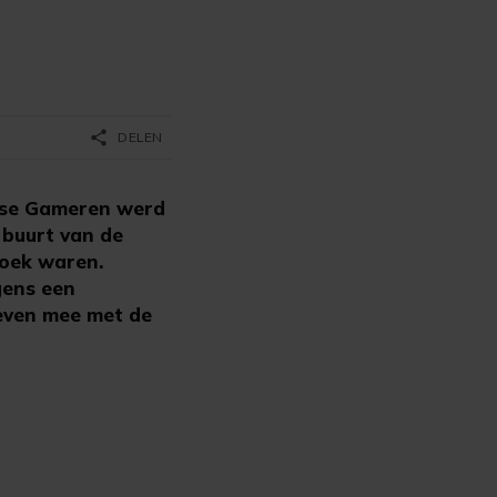
share
DELEN
erse Gameren werd
 buurt van de
zoek waren.
gens een
leven mee met de