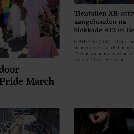
Tientallen XR-acti
aangehouden na
blokkade A12 in D
Haag
DEN HAAG (ANP) - De politie
actievoerders van Extinction
(XR) aangehouden na hun bl
van de A12 in Den Haag
door
zaterdagmiddag. Een man zi
voor mishandeling van een a
Pride March
meldt de politie. De anderen
vrijgelaten op een locatie a
van de stad.