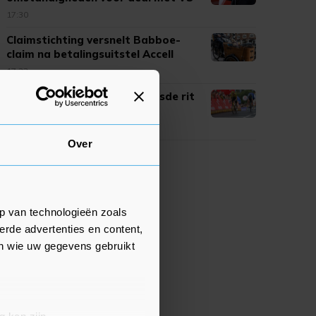
17:30
Claimstichting versnelt Babboe-
claim na betalingsuitstel Accell
17:23
Lemmen verliest leiding in zesde rit
Ronde van Polen, Barré wint
17:20
Over
p van technologieën zoals
erde advertenties en content,
en wie uw gegevens gebruikt