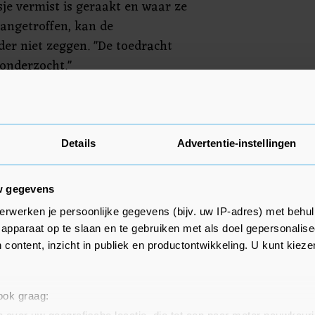
sje vermist is geraakt en waar ze
aangetroffen, kan de
er niet zeggen. "De toedracht
onderzocht."
ldt dat het meisje rond 23.30
jn gevonden.
Details
Advertentie-instellingen
w gegevens
erwerken je persoonlijke gegevens (bijv. uw IP-adres) met behul
apparaat op te slaan en te gebruiken met als doel gepersonalise
 content, inzicht in publiek en productontwikkeling. U kunt kiez
 ook graag: