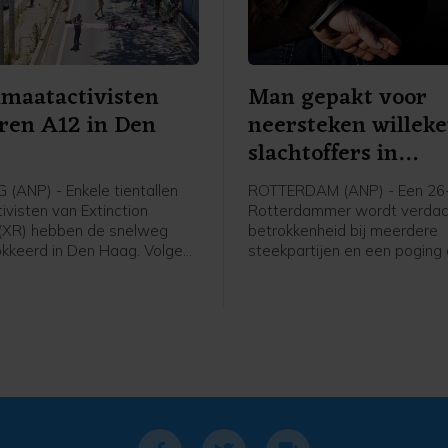
imaatactivisten
Man gepakt voor
ren A12 in Den
neersteken willek
slachtoffers in
Rotterdam
(ANP) - Enkele tientallen
ROTTERDAM (ANP) - Een 26-
ivisten van Extinction
Rotterdammer wordt verdac
 (XR) hebben de snelweg
betrokkenheid bij meerdere
kkeerd in Den Haag. Volgens
steekpartijen en een poging
voerster zijn ze rond het
zaterdagochtend in de Maas
r de Utrechtsebaan
Volgens de politie raakten 
en bevinden ze zich nu bij
willekeurig gekozen person
bak. De actie was niet vooraf
Een van hen is naar het ziek
digd.
gebracht, de ander is ter pl
behandeld aan zijn verwond
verdachte zit vast.