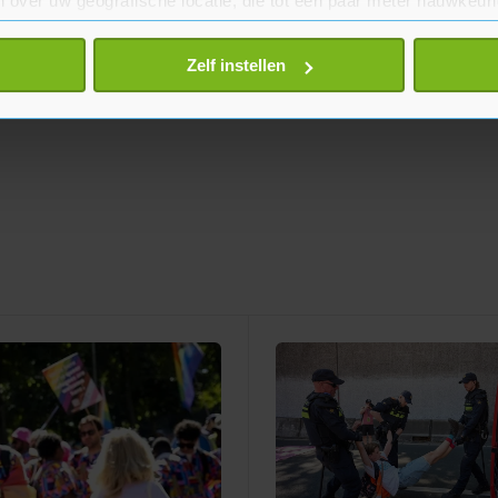
 over uw geografische locatie, die tot een paar meter nauwkeuri
eren door het actief te scannen op specifieke eigenschappen (fing
onlijke gegevens worden verwerkt en stel uw voorkeuren in he
Zelf instellen
jzigen of intrekken in de Cookieverklaring.
te beter en wordt jouw bezoek makkelijker en persoonlijker. O
je gemaakte keuze altijd wijzigen of intrekken.