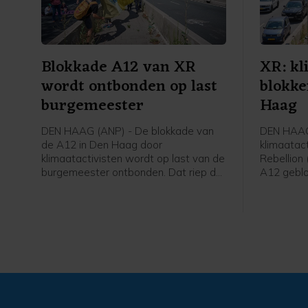
Blokkade A12 van XR
XR: kl
wordt ontbonden op last
blokke
burgemeester
Haag
DEN HAAG (ANP) - De blokkade van
DEN HAAG 
de A12 in Den Haag door
klimaatact
klimaatactivisten wordt op last van de
Rebellion
burgemeester ontbonden. Dat riep de
A12 geblo
politie ter plaatse om, was te horen
een woord
op een livestream van Extinction
middaguu
Rebellion. Kort daarna hoorden de
opgegaan 
betogers die nog op de weg zaten
de tunnel
dat ze waren aangehouden en begon
aangekon
de politie ze direct weg te halen.