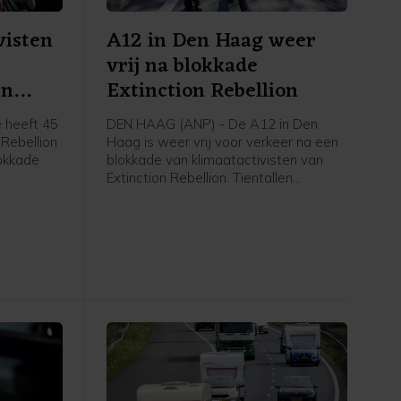
visten
A12 in Den Haag weer
vrij na blokkade
en
Extinction Rebellion
 heeft 45
DEN HAAG (ANP) - De A12 in Den
 Rebellion
Haag is weer vrij voor verkeer na een
okkade
blokkade van klimaatactivisten van
Extinction Rebellion. Tientallen
t nog vast
betogers gingen rond het middaguur
gent,
de snelweg op, waardoor de rijbaan
 zijn weer
de stad uit niet meer toegankelijk was.
an de rand
Op last van de burgemeester heeft de
politie de actievoerders er rond 14.00
uur vanaf gehaald. Inmiddels is de weg
weer open, zegt een
politiewoordvoerder.