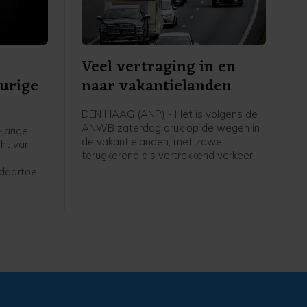
Veel vertraging in en
eurige
naar vakantielanden
DEN HAAG (ANP) - Het is volgens de
ANWB zaterdag druk op de wegen in
jarige
de vakantielanden, met zowel
ht van
terugkerend als vertrekkend verkeer.
Begin van de middag zijn de files op
 daartoe
veel plaatsen nog eens toegenomen.
stad.
twee
en gewond.
enhuis
aatse
ingen. De