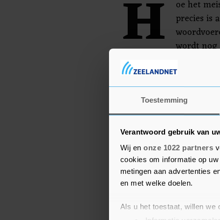
H
oe het mei
precies is 
woordvoerd
wordt nog 
Het Brabants Dagblad me
uur in het water zou zi
Toestemming
Verantwoord gebruik van u
Wij en
onze 1022 partners
v
cookies om informatie op uw 
metingen aan advertenties en
en met welke doelen.
Als u het toestaat, willen we