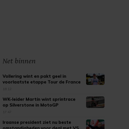
Net binnen
Vollering wint en pakt geel in
voorlaatste etappe Tour de France
18:12
WK-leider Martín wint sprintrace
op Silverstone in MotoGP
17:47
Iraanse president ziet nu beste
omstandigheden voor deal met VS