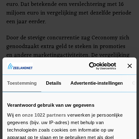
euro. Dat betekende een verslechtering met 16
miljoen euro in vergelijking met dezelfde periode
een jaar eerder.
Door de stevige concurrentie zag Ceconomy zich
genoodzaakt extra geld te steken in promoties
en andere marketingactiviteiten. De vergelijking
met een jaar eerder gaat ook nog eens mank
door de coronasubsidie van 45 miljoen euro die
destijds werd verkregen.
Toestemming
Details
Advertentie-instellingen
Ov
Over de eerste negen maanden van het boekjaar
steeg de omzet van het concern met 3,2 procent
Verantwoord gebruik van uw gegevens
tot 16,5 miljard euro. De brutowinst van
Wij en
onze 1022 partners
verwerken je persoonlijke
Ceconomy lag met 102 miljoen euro iets onder
gegevens (bijv. uw IP-adres) met behulp van
technologieën zoals cookies om informatie op uw
het niveau van een jaar eerder.
apparaat op te slaan en te gebruiken met als doel