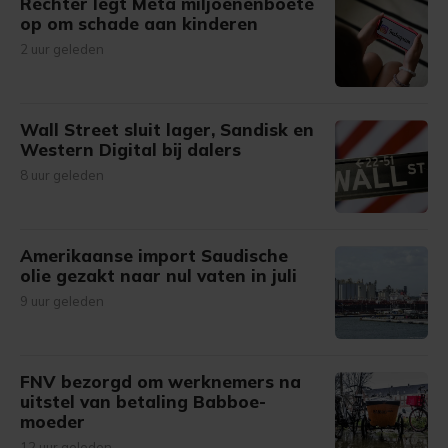
Rechter legt Meta miljoenenboete
op om schade aan kinderen
2 uur geleden
Wall Street sluit lager, Sandisk en
Western Digital bij dalers
8 uur geleden
Amerikaanse import Saudische
olie gezakt naar nul vaten in juli
9 uur geleden
FNV bezorgd om werknemers na
uitstel van betaling Babboe-
moeder
12 uur geleden