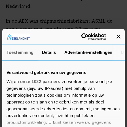
Nederland.
In de AEX was chipmachinefabrikant ASML de
aanvoerder met een plus van 2,3 procent.
Fusiebedrijf DSM-Firmenich sloot de rij met een
min van 1 procent.
Toestemming
Details
Advertentie-instellingen
Ov
Viaplay
Verantwoord gebruik van uw gegevens
In Stockholm zag Viaplay bijna 20 procent aan
beurswaarde verdampen, wat wel een stuk
Wij en
onze 1022 partners
verwerken je persoonlijke
gegevens (bijv. uw IP-adres) met behulp van
minder is dan eerder op de dag. De Zweedse
technologieën zoals cookies om informatie op uw
streamingdienst, bekend van de Formule 1-
apparaat op te slaan en te gebruiken met als doel
uitzendingen in Nederland, heeft een akkoord
gepersonaliseerde advertenties en content, metingen aan
bereikt over de kwijtschelding van een deel van
advertenties en content, inzicht in publiek en
de schulden. Ook gaat het bedrijf geld ophalen
productontwikkeling. U kunt kiezen wie uw gegevens