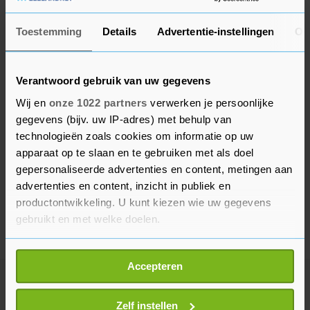
Toestemming
Details
Advertentie-instellingen
Ov
Verantwoord gebruik van uw gegevens
Wij en
onze 1022 partners
verwerken je persoonlijke
gegevens (bijv. uw IP-adres) met behulp van
technologieën zoals cookies om informatie op uw
apparaat op te slaan en te gebruiken met als doel
gepersonaliseerde advertenties en content, metingen aan
advertenties en content, inzicht in publiek en
productontwikkeling. U kunt kiezen wie uw gegevens
gebruikt en met welke doelen.
Als u het toestaat, willen we ook graag:
Accepteren
Informatie verzamelen over uw geografische
locatie, die tot een paar meter nauwkeurig kan zijn
Meer uit Financieel
Uw apparaat identificeren door het actief te
Zelf instellen