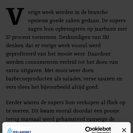
V
orige week werden in de branche
opnieuw goede zaken gedaan. De supers
zagen hun opbrengsten op jaarbasis met
17 procent toenemen. Deskundigen van IRI
denken dat er vorige week vooral werd
geprofiteerd van het mooie weer. Daardoor
werden consumenten verleid tot het doen van
extra uitgaven. Met mooi weer doen
barbecueproducten als salades, verse sauzen en
vers vlees het bijvoorbeeld altijd goed.
Eerder wisten de supers hun verkopen al flink op
te voeren. Dit kwam vooral doordat een poosje
terug massaal werd gehamsterd vanwege de
uitbraak van het coronavirus.