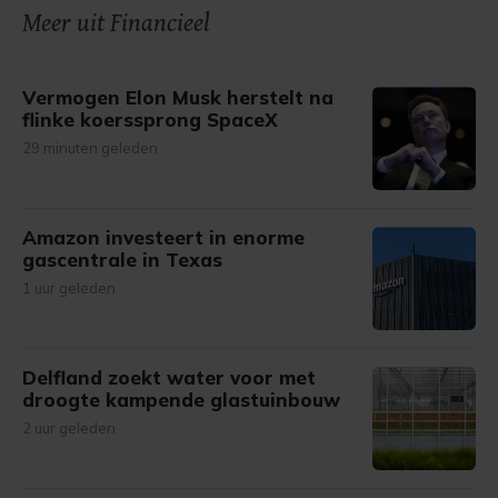
onze cookiepagina kun je ons cookiebeleid bekijken en je
Meer uit Financieel
gemaakte keuze altijd wijzigen of intrekken.
Vermogen Elon Musk herstelt na
flinke koerssprong SpaceX
29 minuten geleden
Amazon investeert in enorme
gascentrale in Texas
1 uur geleden
Delfland zoekt water voor met
droogte kampende glastuinbouw
2 uur geleden