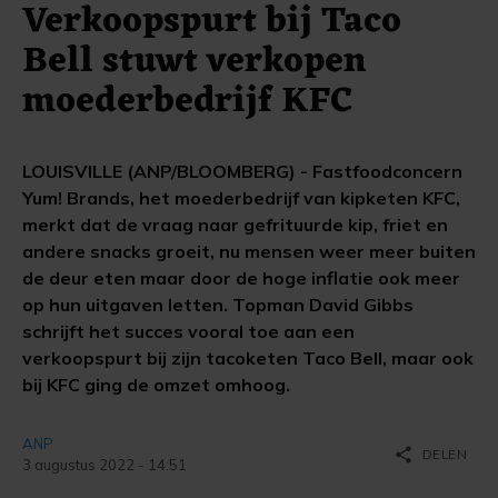
Verkoopspurt bij Taco
Bell stuwt verkopen
moederbedrijf KFC
LOUISVILLE (ANP/BLOOMBERG) - Fastfoodconcern
Yum! Brands, het moederbedrijf van kipketen KFC,
merkt dat de vraag naar gefrituurde kip, friet en
andere snacks groeit, nu mensen weer meer buiten
de deur eten maar door de hoge inflatie ook meer
op hun uitgaven letten. Topman David Gibbs
schrijft het succes vooral toe aan een
verkoopspurt bij zijn tacoketen Taco Bell, maar ook
bij KFC ging de omzet omhoog.
ANP
share
DELEN
3 augustus 2022 - 14:51