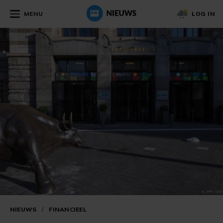
MENU
LOG IN
NIEUWS
/
FINANCIEEL