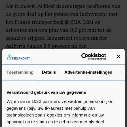
Air France-KLM bleef daarentegen profiteren van
de grote deal op het gebied van luchtvracht met
het Franse transportbedrijf CMA CGM en
behoorde met een plus van 0,5 procent tot de
schaarse stijgers. Industrieel toeleverancier
Aalberts daalde 2,6 procent na een
handelsupdate.
De beurzen in Frankfurt, Londen en Parijs
Toestemming
Details
Advertentie-instellingen
Ov
leverden tot 2,7 procent in. Ook Wall Street lijkt
op basis van de openingsindicatoren verder weg
te zakken na de koersdreun een dag eerder.
Verantwoord gebruik van uw gegevens
Wij en
onze 1022 partners
verwerken je persoonlijke
gegevens (bijv. uw IP-adres) met behulp van
Londen
technologieën zoals cookies om informatie op uw
EasyJet zakte 4 procent in Londen. De Britse
apparaat op te slaan en te gebruiken met als doel