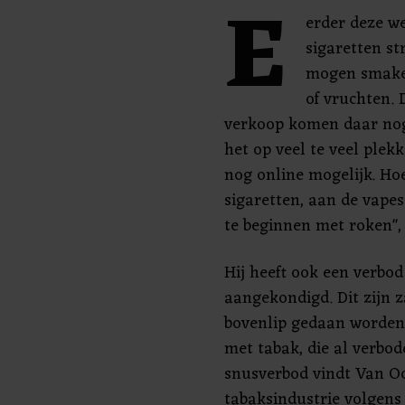
E
erder deze we
sigaretten st
mogen smaken
of vruchten. 
verkoop komen daar nog
het op veel te veel plek
nog online mogelijk. Hoe
sigaretten, aan de vapes
te beginnen met roken",
Hij heeft ook een verbo
aangekondigd. Dit zijn z
bovenlip gedaan worden.
met tabak, die al verbo
snusverbod vindt Van O
tabaksindustrie volgen