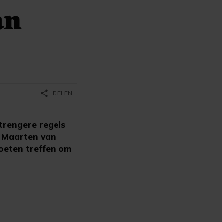
an
share
DELEN
trengere regels
s Maarten van
oeten treffen om