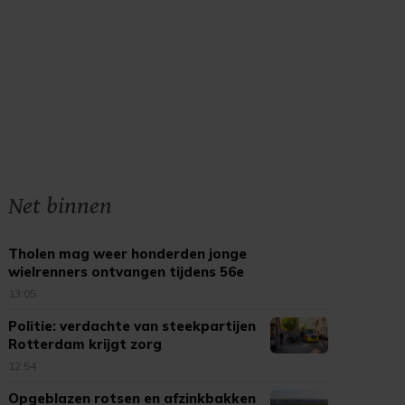
Net binnen
Tholen mag weer honderden jonge
wielrenners ontvangen tijdens 56e
Kleine Tour
13:05
Politie: verdachte van steekpartijen
Rotterdam krijgt zorg
12:54
Opgeblazen rotsen en afzinkbakken