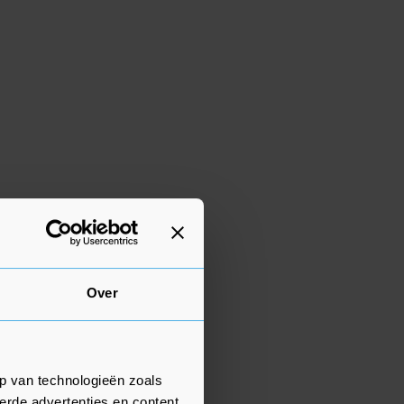
Over
p van technologieën zoals
erde advertenties en content,