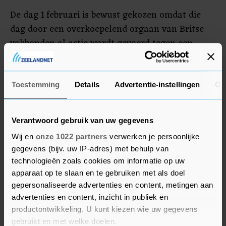
De dag 1 februari is bewust gekozen omdat die
dag door een overkoepelend orgaan van Britse
vakbonden al actie wordt gevoerd tegen een
wetsvoorstel van de regering-Sunak waarmee het
stakingsrecht wordt ingeperkt. Sunak wil dat er
minimale niveaus van dienstverlening worden
Toestemming
Details
Advertentie-instellingen
Ov
gegarandeerd bij acties, waardoor stakingen aan
kracht verliezen.
Verantwoord gebruik van uw gegevens
Wij en
onze 1022 partners
verwerken je persoonlijke
gegevens (bijv. uw IP-adres) met behulp van
technologieën zoals cookies om informatie op uw
apparaat op te slaan en te gebruiken met als doel
gepersonaliseerde advertenties en content, metingen aan
advertenties en content, inzicht in publiek en
productontwikkeling. U kunt kiezen wie uw gegevens
gebruikt en met welke doelen.