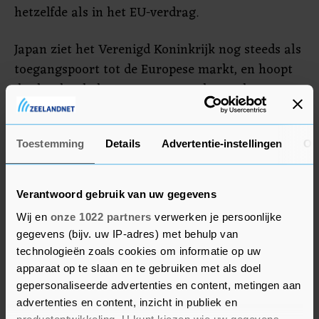
hetzelfde als in het EU-verdrag.
Japan ziet het Verenigd Koninkrijk nog steeds als
toegangspoort tot de Europese markt, en hoopt
dat het land alsnog een overeenkomst kan
sluiten met de EU. Dat moet vóór 1 januari
gebeuren, want dan verlaten de Britten de
Toestemming
Details
Advertentie-instellingen
Ov
Europese douane-unie en de interne markt,
waardoor de Europese handelsakkoorden niet
langer gelden. De moeizame onderhandelingen
Verantwoord gebruik van uw gegevens
tussen de EU en de Britten zijn weer opgepakt.
Wij en
onze 1022 partners
verwerken je persoonlijke
gegevens (bijv. uw IP-adres) met behulp van
technologieën zoals cookies om informatie op uw
apparaat op te slaan en te gebruiken met als doel
gepersonaliseerde advertenties en content, metingen aan
advertenties en content, inzicht in publiek en