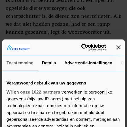
Daarom is na beraad besloten dat een speciaal
opgeleide dierenverzorger, die ook
scherpschutter is, de dieren zou neerschieten. Als
we dat niet hadden gedaan, had er een ramp
kunnen gebeuren", legt de woordvoerster uit.
De dierentuin is erg verdrietig over het incident
en over het verlies van beide apen, die al heel
lang in het dierenpark woonden. Chimpansee
Toestemming
Details
Advertentie-instellingen
Ov
Mike was al ouder dan 50 jaar en heeft bijna zijn
hele leven in Amersfoort doorgebracht. De aap
Verantwoord gebruik van uw gegevens
met de grijze baard gold als een boegbeeld van de
Wij en
onze 1022 partners
verwerken je persoonlijke
dierentuin.
gegevens (bijv. uw IP-adres) met behulp van
technologieën zoals cookies om informatie op uw
apparaat op te slaan en te gebruiken met als doel
gepersonaliseerde advertenties en content, metingen aan
advertenties en content, inzicht in publiek en