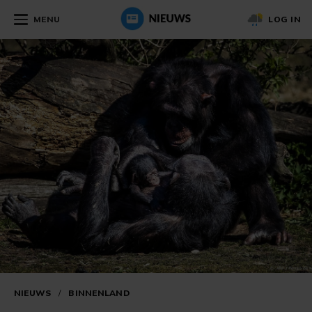
MENU
LOG IN
NIEUWS
/
BINNENLAND