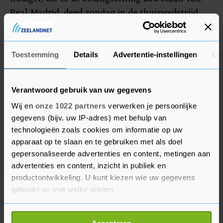
Real Madrid, deed zondag in de thuiswedstrijd
tegen West Ham United (1-0) niet mee door een
blessure. Het doelpunt viel pas in de slotfase voor
de nummer drie van Engeland.
Toestemming
Details
Advertentie-instellingen
Ov
Verantwoord gebruik van uw gegevens
Wij en
onze 1022 partners
verwerken je persoonlijke
gegevens (bijv. uw IP-adres) met behulp van
technologieën zoals cookies om informatie op uw
apparaat op te slaan en te gebruiken met als doel
gepersonaliseerde advertenties en content, metingen aan
advertenties en content, inzicht in publiek en
productontwikkeling. U kunt kiezen wie uw gegevens
gebruikt en met welke doelen.
Als u het toestaat, willen we ook graag: