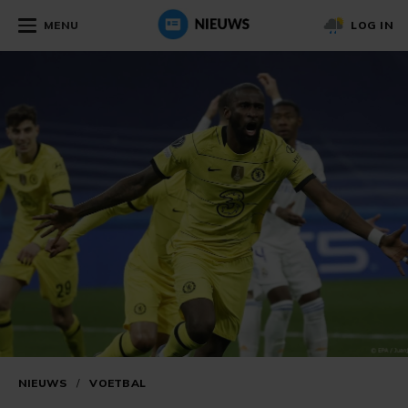
MENU
LOG IN
NIEUWS
/
VOETBAL