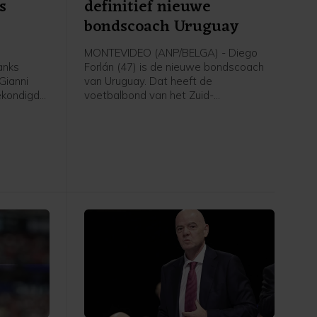
s
definitief nieuwe
bondscoach Uruguay
MONTEVIDEO (ANP/BELGA) - Diego
anks
Forlán (47) is de nieuwe bondscoach
Gianni
van Uruguay. Dat heeft de
gekondigde
voetbalbond van het Zuid-
ties. Dat
Amerikaanse land donderdag
een
bekendgemaakt. De oud-international
ens de
werd vorige maand al aangesteld als
estelde
tijdelijke opvolger van Marcelo Bielsa,
die na een teleurstellend verlopen WK
voetbal was vertrokken.