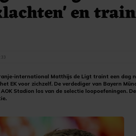
klachten' en train
6:33
je-international Matthijs de Ligt traint een dag n
het EK voor zichzelf. De verdediger van Bayern Münc
 AOK Stadion los van de selectie loopoefeningen. D
ie.