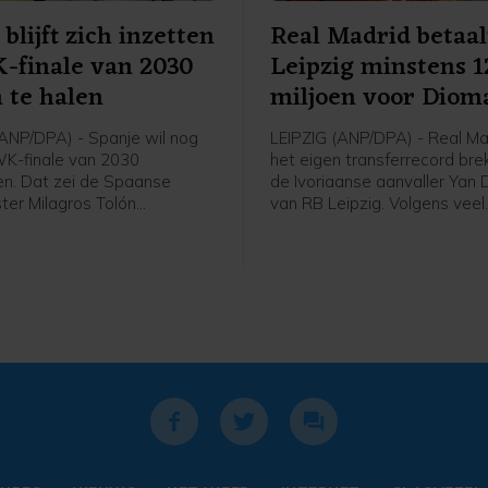
blijft zich inzetten
Real Madrid betaa
-finale van 2030
Leipzig minstens 
 te halen
miljoen voor Diom
NP/DPA) - Spanje wil nog
LEIPZIG (ANP/DPA) - Real Ma
 WK-finale van 2030
het eigen transferrecord bre
en. Dat zei de Spaanse
de Ivoriaanse aanvaller Yan
ter Milagros Tolón
van RB Leipzig. Volgens veel
g tegen de Spaanse
internationale media, waaro
er Cadena SER. De Britse
Spaanse Marca, hebben de c
 Times berichtte woensdag
lang onderhandelen een akk
oorzitter Gianni Infantino
bereikt over een transferso
et organiseren van de WK-
minimaal 125 miljoen euro.
 aangeboden in ruil voor
Middenvelder Jude Bellingham
nog de duurste speler ooit v
Madrid met zijn komst van B
Dortmund in 2023 voor mini
miljoen euro.