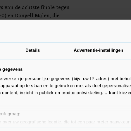
rs van de achtste finale tegen
-0) en Donyell Malen, die
nviel, fietsten uit. De andere
 wisselspelers trainden.
Details
Advertentie-instellingen
w gegevens
erwerken je persoonlijke gegevens (bijv. uw IP-adres) met behul
apparaat op te slaan en te gebruiken met als doel gepersonalise
 content, inzicht in publiek en productontwikkeling. U kunt kiez
 ook graag:
 over uw geografische locatie, die tot een paar meter nauwkeuri
eren door het actief te scannen op specifieke eigenschappen (fing