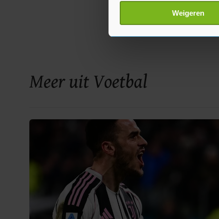
Lees meer over hoe uw perso
Weigeren
toestemming op elk moment wi
Met cookies werkt onze websi
ons cookiebeleid bekijken en 
Meer uit Voetbal