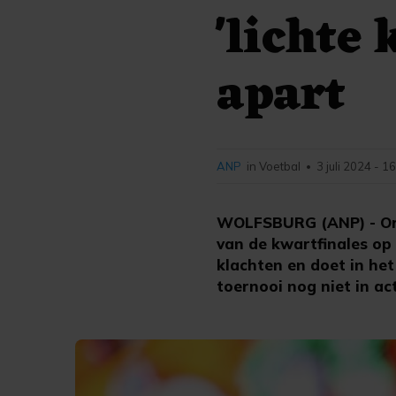
'lichte 
apart
ANP
in Voetbal
3 juli 2024 - 1
•
WOLFSBURG (ANP) - Oran
van de kwartfinales op 
klachten en doet in het
toernooi nog niet in act