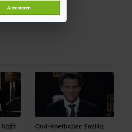
t
detailgedeelte
in. U kunt uw
Accepteren
p onze cookiepagina kun je
blijft
Oud-voetballer Forlán