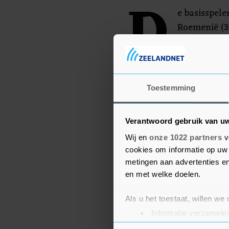
D
e basisspele
Roemenië (3
halverwege i
invallers en
Toestemming
Verantwoord gebruik van u
Wij en
onze 1022 partners
v
cookies om informatie op uw 
metingen aan advertenties en
en met welke doelen.
Als u het toestaat, willen we
Informatie verzamelen
Uw apparaat identific