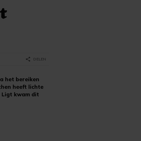
t
share
DELEN
a het bereiken
hen heeft lichte
e Ligt kwam dit