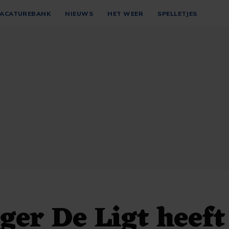
ACATUREBANK
NIEUWS
HET WEER
SPELLETJES
ger De Ligt heeft