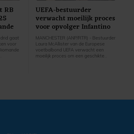
lt RB
UEFA-bestuurder
125
verwacht moeilijk proces
ande
voor opvolger Infantino
drid gaat
MANCHESTER (ANP/RTR) - Bestuurder
ken voor
Laura McAllister van de Europese
 Diomande
voetbalbond UEFA verwacht een
moeilijk proces om een geschikte
nder het
uitdager te vinden voor FIFA-voorzitter
lubs na
Gianni Infantino. "Het is niet zo
oord
makkelijk als mensen misschien
m van
denken. Er komt zoveel politiek bij
kijken. De kandidaat moet de hele
 is nu
voetbalwereld kunnen verenigen en
oor Real
dus niet alleen Europa", zei de
orussia
vicevoorzitter van de UEFA uit Wales
maal 103
in een interview met de Duitse
omroep Deutsche Welle.