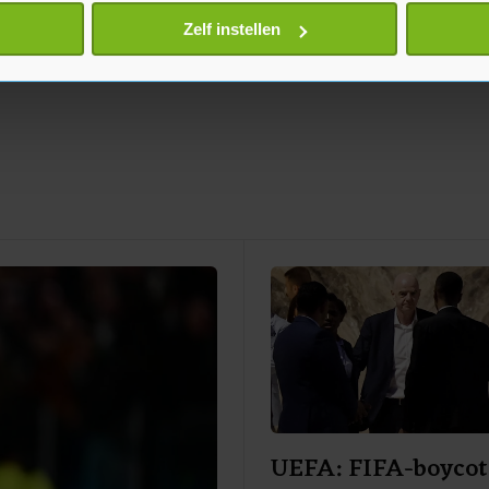
onlijke gegevens worden verwerkt en stel uw voorkeuren in he
Zelf instellen
jzigen of intrekken in de Cookieverklaring.
te beter en wordt jouw bezoek makkelijker en persoonlijker. O
je gemaakte keuze altijd wijzigen of intrekken.
UEFA: FIFA-boycot 