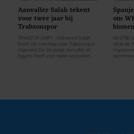
Aanvaller Salah tekent
Spanje 
voor twee jaar bij
om WK
Trabzonspor
binnen
TRABZON (ANP) - Mohamed Salah
MADRID (A
heeft zijn overstap naar Trabzonspor
altijd de
afgerond. De 34-jarige aanvaller uit
organiser
Egypte heeft voor twee seizoenen
sportminis
getekend bij de Turkse nummer 3 van
donderda
afgelopen seizoen. Woensdag deelde
radiozend
Trabzonspor al beelden op sociale
krant The
media van Salah om de transfer aan
dat FIFA-v
te kondigen.
Marokko h
finale had
steun.