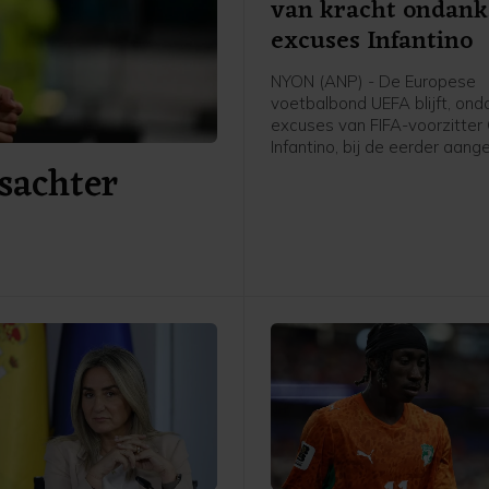
van kracht ondank
excuses Infantino
NYON (ANP) - De Europese
voetbalbond UEFA blijft, ond
excuses van FIFA-voorzitter 
Infantino, bij de eerder aan
sachter
boycot van alle FIFA-competi
meldt de Europese bond in 
verklaring aan het ANP. Volg
UEFA is niet aan de eerder g
voorwaarden voldaan.