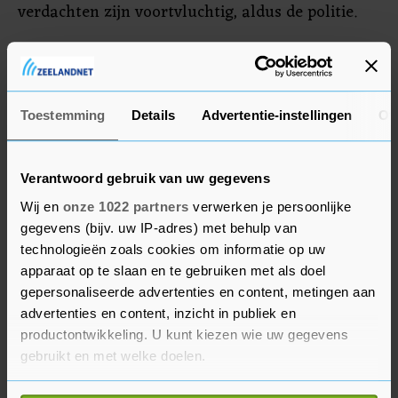
verdachten zijn voortvluchtig, aldus de politie.
Wat de precieze waarde was van het transport
moet nog uit onderzoek blijken. Verschillende
media meldden al dat de edelmetalen een
Toestemming
Details
Advertentie-instellingen
Ov
waarde zouden hebben van 50 miljoen euro.
Verantwoord gebruik van uw gegevens
Wij en
onze 1022 partners
verwerken je persoonlijke
gegevens (bijv. uw IP-adres) met behulp van
technologieën zoals cookies om informatie op uw
apparaat op te slaan en te gebruiken met als doel
gepersonaliseerde advertenties en content, metingen aan
advertenties en content, inzicht in publiek en
productontwikkeling. U kunt kiezen wie uw gegevens
gebruikt en met welke doelen.