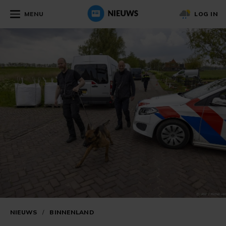
MENU
LOG IN
NIEUWS
/
BINNENLAND