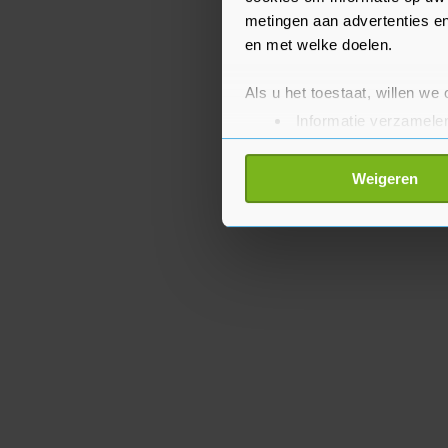
metingen aan advertenties en
en met welke doelen.
Als u het toestaat, willen we
Informatie verzamelen
Uw apparaat identific
Lees meer over hoe uw perso
Weigeren
toestemming op elk moment wi
Met cookies werkt onze websi
ons cookiebeleid bekijken en 