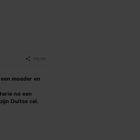
share
DELEN
 een moeder en
terie na een
jn Duitse cel.