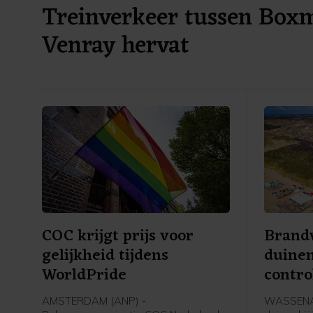
Treinverkeer tussen Box
Venray hervat
COC krijgt prijs voor
Brandw
gelijkheid tijdens
duine
WorldPride
contro
AMSTERDAM (ANP) -
WASSENAA