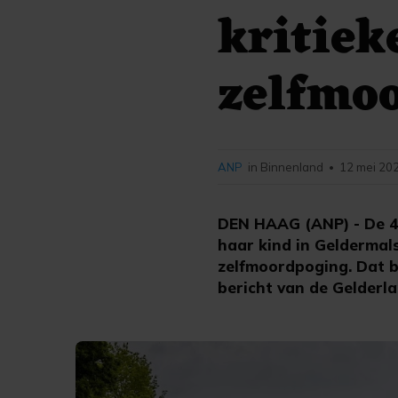
kritiek
zelfmo
ANP
in Binnenland
12 mei 202
•
DEN HAAG (ANP) - De 4
haar kind in Geldermals
zelfmoordpoging. Dat b
bericht van de Gelderl