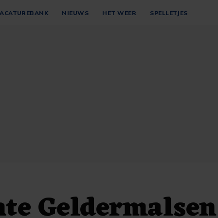
ACATUREBANK
NIEUWS
HET WEER
SPELLETJES
te Geldermalsen