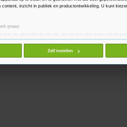
 content, inzicht in publiek en productontwikkeling. U kunt kiez
 ook graag:
 over uw geografische locatie, die tot een paar meter nauwkeuri
eren door het actief te scannen op specifieke eigenschappen (fing
onlijke gegevens worden verwerkt en stel uw voorkeuren in he
Zelf instellen
jzigen of intrekken in de Cookieverklaring.
te beter en wordt jouw bezoek makkelijker en persoonlijker. O
je gemaakte keuze altijd wijzigen of intrekken.