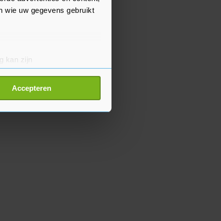
en wie uw gegevens gebruikt
g kan zijn
erprinting)
t
detailgedeelte
in. U kunt uw
Accepteren
p onze cookiepagina kun je