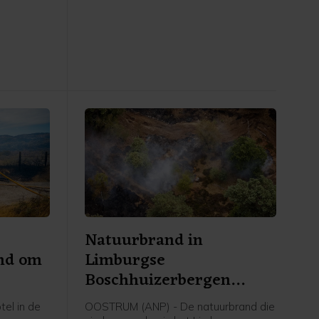
ur van
heeft staan zwoegen en werken", zei
oerder van
hij.
nte
Natuurbrand in
md om
Limburgse
Boschhuizerbergen
onder controle
el in de
OOSTRUM (ANP) - De natuurbrand die