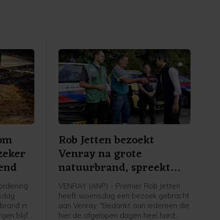
 om
Rob Jetten bezoekt
zeker
Venray na grote
end
natuurbrand, spreekt
dank uit
ordening
VENRAY (ANP) - Premier Rob Jetten
sdag
heeft woensdag een bezoek gebracht
brand in
aan Venray. "Bedankt aan iedereen die
en blijft
hier de afgelopen dagen heel hard