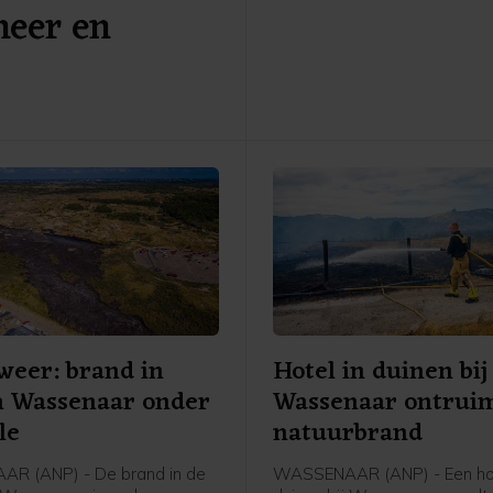
meer en
tot zeker donderdag 10.00 u
kracht. Dat laat een woordv
de Noord-Limburgse gemee
weten.
eer: brand in
Hotel in duinen bij
n Wassenaar onder
Wassenaar ontrui
le
natuurbrand
R (ANP) - De brand in de
WASSENAAR (ANP) - Een hot