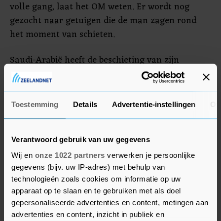
volle gang, laat het OM weten. Er wordt nog
gezocht naar getuigen die de man zagen rond
het moment van schieten.
Saudi-Arabië heeft de beschieting van zijn
ambassade veroordeeld en repte van een "laffe
aanval". De ambassade riep Saudi’s in Nederland
op extra waakzaam te zijn.
Toestemming
Details
Advertentie-instellingen
Ov
Tegen Omroep West zeggen buren van de
verdachte dat hij verward was. "Hij dacht dat hij
Verantwoord gebruik van uw gegevens
de profeet was", zegt een van hen.
Wij en
onze 1022 partners
verwerken je persoonlijke
gegevens (bijv. uw IP-adres) met behulp van
technologieën zoals cookies om informatie op uw
apparaat op te slaan en te gebruiken met als doel
gepersonaliseerde advertenties en content, metingen aan
advertenties en content, inzicht in publiek en