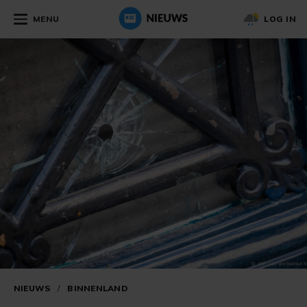
MENU
LOG IN
NIEUWS
/
BINNENLAND