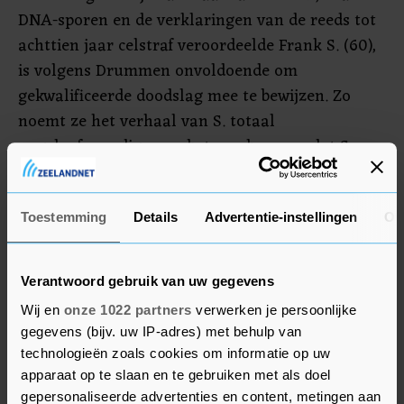
DNA-sporen en de verklaringen van de reeds tot
achttien jaar celstraf veroordeelde Frank S. (60),
is volgens Drummen onvoldoende om
gekwalificeerde doodslag mee te bewijzen. Zo
noemt ze het verhaal van S. totaal
ongeloofwaardig en onbetrouwbaar, omdat S. aan
geheugenverlies lijdt. "Het OM presenteert het
hof een tafel met vier poten, maar alle vier poten
zitten los. Je kunt niet aan de tafel gaan zitten."
Toestemming
Details
Advertentie-instellingen
Ov
Laatste woord
Verantwoord gebruik van uw gegevens
Wij en
onze 1022 partners
verwerken je persoonlijke
R. nam uitgebreid de tijd voor het laatste woord.
gegevens (bijv. uw IP-adres) met behulp van
In zijn cel had hij zeven kantjes volgeschreven.
technologieën zoals cookies om informatie op uw
"Ik zit al vier jaar onschuldig vast", zei R. "Ik ben
apparaat op te slaan en te gebruiken met als doel
nog nooit op de Posbank gewest. Het verhaal dat
gepersonaliseerde advertenties en content, metingen aan