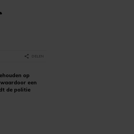
-
share
DELEN
ngehouden op
, waardoor een
dt de politie