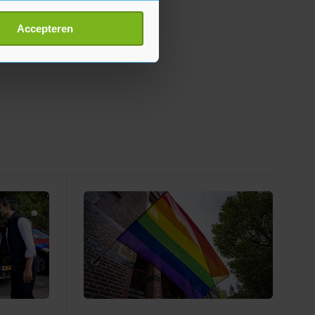
erprinting)
t
detailgedeelte
in. U kunt uw
Accepteren
p onze cookiepagina kun je