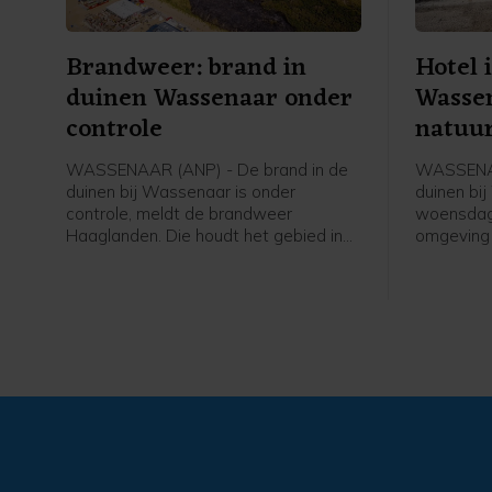
Brandweer: brand in
Hotel 
duinen Wassenaar onder
Wasse
controle
natuu
WASSENAAR (ANP) - De brand in de
WASSENAA
duinen bij Wassenaar is onder
duinen bi
controle, meldt de brandweer
woensdag 
Haaglanden. Die houdt het gebied in
omgeving
de gaten om opkomende hotspots te
evacuatie
bestrijden. Dat zijn kleine
gebeurt u
brandhaardjes die door de wind
Veilighei
oplaaien.
bezoeker
opgevange
hoeveel m