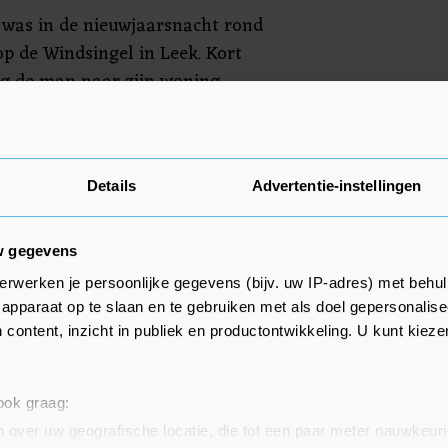
t was in de nieuwjaarsnacht rond
op de Windsingel in Leek. Kort
g de man naar zijn woning,
olitie eerder. Daar is hij
Details
Advertentie-instellingen
w gegevens
erwerken je persoonlijke gegevens (bijv. uw IP-adres) met behul
apparaat op te slaan en te gebruiken met als doel gepersonalise
 content, inzicht in publiek en productontwikkeling. U kunt kiez
 ook graag:
 over uw geografische locatie, die tot een paar meter nauwkeuri