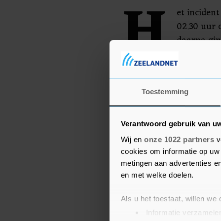
H
et inciden
02.30 uur 
daarna gin
meldde de p
overleden.
Toestemming
Verantwoord gebruik van u
Wij en
onze 1022 partners
v
cookies om informatie op uw 
metingen aan advertenties en
en met welke doelen.
Als u het toestaat, willen we
Informatie verzamelen