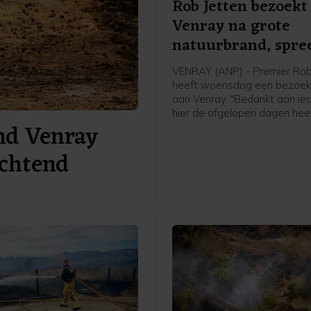
Rob Jetten bezoekt
Venray na grote
natuurbrand, spre
dank uit
VENRAY (ANP) - Premier Rob
heeft woensdag een bezoek
aan Venray. "Bedankt aan ie
hier de afgelopen dagen hee
nd Venray
heeft staan zwoegen en werk
hij.
ochtend