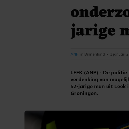
onderzo
jarige 
ANP
in Binnenland
1 januari 
•
LEEK (ANP) - De politi
verdenking van mogelij
52-jarige man uit Leek 
Groningen.