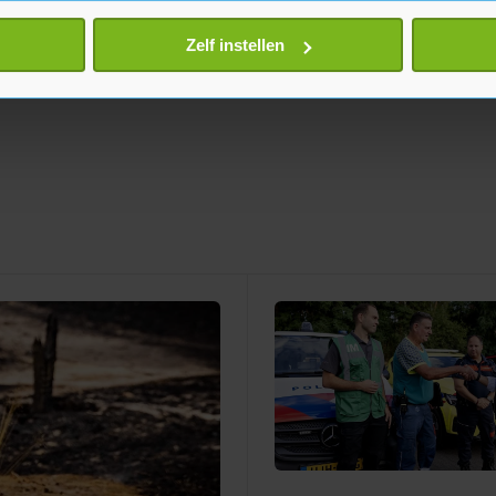
eren door het actief te scannen op specifieke eigenschappen (fing
onlijke gegevens worden verwerkt en stel uw voorkeuren in he
Zelf instellen
jzigen of intrekken in de Cookieverklaring.
te beter en wordt jouw bezoek makkelijker en persoonlijker. O
je gemaakte keuze altijd wijzigen of intrekken.