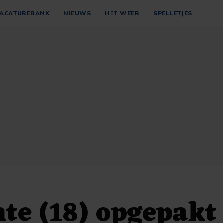
ACATUREBANK
NIEUWS
HET WEER
SPELLETJES
te (18) opgepakt