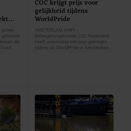
COC krijgt prijs voor
gelijkheid tijdens
ekt
WorldPride
 Jetten
AMSTERDAM (ANP) -
 gebracht
Belangenorganisatie COC Nederland
dereen die
heeft woensdag een prijs gekregen
l hard
tijdens de WorldPride in Amsterdam,
en", zei
een internationaal evenement voor
lhbtqia'ers. COC ontving een
International Pride Award, als
"voorvechter van gelijkheid" voor
queer personen. De award wordt
toegekend door VN-organisatie UNDP
en lhbti-organisatie ILGA World.