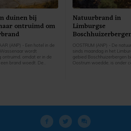
in duinen bij
Natuurbrand in
naar ontruimd om
Limburgse
rbrand
Boschhuizerberge
onder controle
R (ANP) - Een hotel in de
OOSTRUM (ANP) - De natuur
j Wassenaar wordt
sinds maandag in het Limbu
ontruimd, omdat er in de
gebied Boschhuizerbergen bi
 een brand woedt. De
Oostrum woedde, is onder co
 van Fletcher Hotel Duinoord
Dat meldt de veiligheidsregi
it voorzorg, meldt de
woensdagmiddag. Het vuur i
dsregio Haaglanden. De
volledig uit. De brandweer bli
s worden ergens anders
ook nog in het gebied, zodat
n. Het is niet bekend om
eventuele oplaaiingen snel o
ensen het gaat.
gestopt kunnen worden, ald
veiligheidsregio.