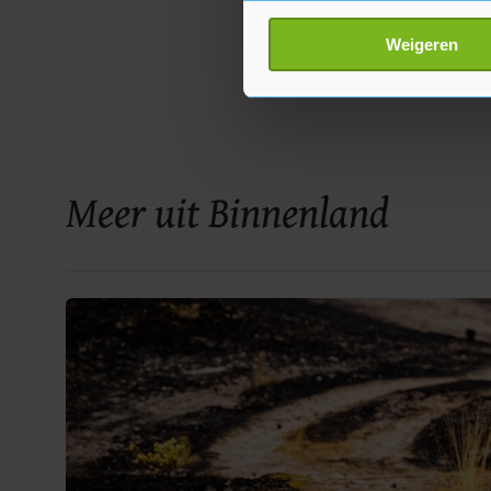
Uw apparaat identific
Lees meer over hoe uw perso
Weigeren
toestemming op elk moment wi
Met cookies werkt onze websi
ons cookiebeleid bekijken en 
Meer uit Binnenland