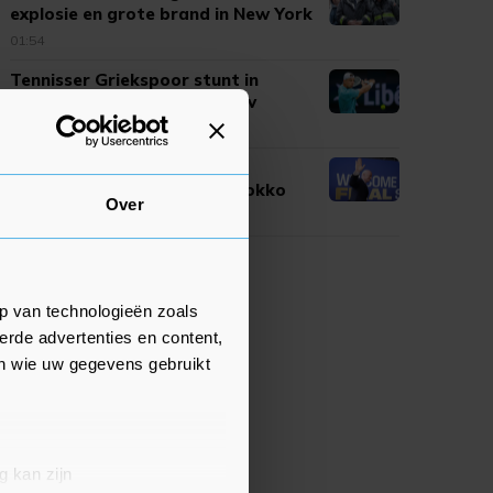
explosie en grote brand in New York
01:54
Tennisser Griekspoor stunt in
Montreal met zege op Zverev
01:54
Infantino blijft aan als FIFA-
voorzitter na overleg in Marokko
Over
23:40
p van technologieën zoals
erde advertenties en content,
en wie uw gegevens gebruikt
g kan zijn