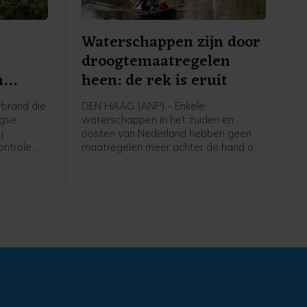
Waterschappen zijn door
droogtemaatregelen
n
heen: de rek is eruit
brand die
DEN HAAG (ANP) - Enkele
rgse
waterschappen in het zuiden en
j
oosten van Nederland hebben geen
ntrole.
maatregelen meer achter de hand om
o
de droogte te bestrijden. Onder meer
s nog niet
Brabantse Delta en Drents
jft dan
Overijsselse Delta zeggen alle
mogelijke maatregelen te hebben
ntdekt en
genomen om het water op peil te
us de
houden.